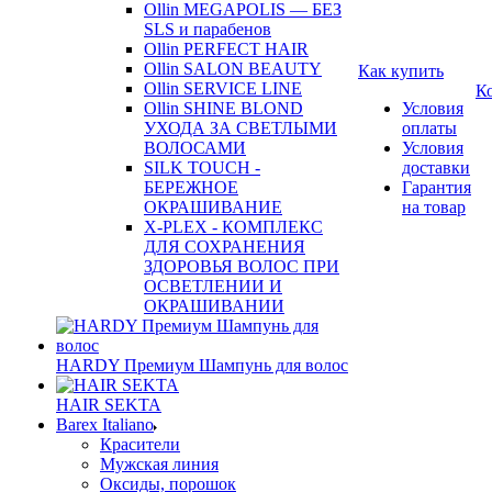
Ollin MEGAPOLIS — БЕЗ
SLS и парабенов
Ollin PERFECT HAIR
Ollin SALON BEAUTY
Как купить
Ollin SERVICE LINE
К
Ollin SHINE BLOND
Условия
УХОДА ЗА СВЕТЛЫМИ
оплаты
ВОЛОСАМИ
Условия
SILK TOUCH -
доставки
БЕРЕЖНОЕ
Гарантия
ОКРАШИВАНИЕ
на товар
X-PLEX - КОМПЛЕКС
ДЛЯ СОХРАНЕНИЯ
ЗДОРОВЬЯ ВОЛОС ПРИ
ОСВЕТЛЕНИИ И
ОКРАШИВАНИИ
HARDY Премиум Шампунь для волос
HAIR SEKTA
Barex Italiano
Красители
Мужская линия
Оксиды, порошок