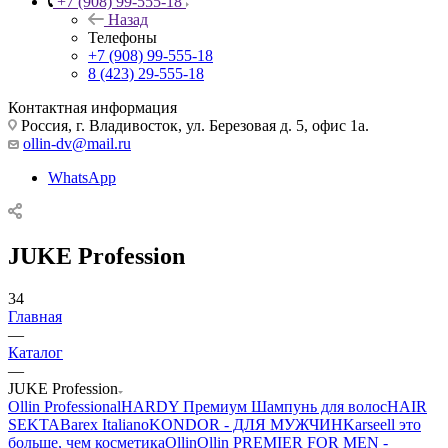
+7 (908) 99-555-18
Назад
Телефоны
+7 (908) 99-555-18
8 (423) 29-555-18
Контактная информация
Россия, г. Владивосток, ул. Березовая д. 5, офис 1а.
ollin-dv@mail.ru
WhatsApp
JUKE Profession
34
Главная
—
Каталог
—
JUKE Profession
Ollin Professional
HARDY Премиум Шампунь для волос
HAIR
SEKTA
Barex Italiano
KONDOR - ДЛЯ МУЖЧИН
Karseell это
больше, чем косметика
Ollin
Ollin PREMIER FOR MEN -