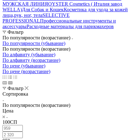
МУЖСКАЯ ЛИНИЯ
OYSTER Cosmetics ( Италия завод
WELLA)
Для Собак и Кошек
Косметика для ухода за кожей
лица,рук, ног, тела
SELECTIVE
PROFESSIONAL
Профессиональные инструменты и
аксессуары
Расходные материалы для парикмахеров
Фильтр
По популярности (возрастание)
По популярности (убывание)
По популярности (возрастание)
По алфавиту (убывание)
По алфавиту (возрастание)
По цене (убывание)
По цене (возрастание)
Фильтр
Сортировка
По популярности (возрастание)
Цена
100СП