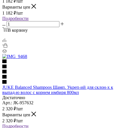
1 182
₽
/шт
Варианты цен
1 182
₽
/шт
Подробности
В корзину
JUKE Balanced Shampoos Шамп. Укреп-ий для склон-х к
выпад-ю волос с корнем имбиря 800мл
Достаточно
Арт.: JK-957632
2 320
₽
/шт
Варианты цен
2 320
₽
/шт
Подробности