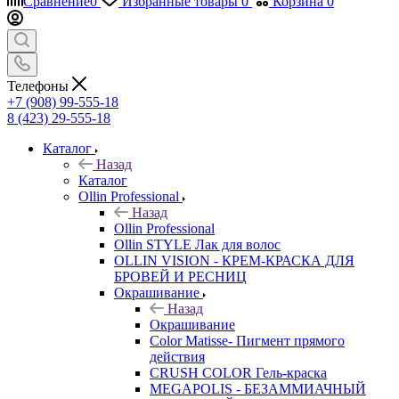
Сравнение
0
Избранные товары
0
Корзина
0
Телефоны
+7 (908) 99-555-18
8 (423) 29-555-18
Каталог
Назад
Каталог
Ollin Professional
Назад
Ollin Professional
Ollin STYLE Лак для волос
OLLIN VISION - КРЕМ-КРАСКА ДЛЯ
БРОВЕЙ И РЕСНИЦ
Окрашивание
Назад
Окрашивание
Color Matisse- Пигмент прямого
действия
CRUSH COLOR Гель-краска
MEGAPOLIS - БЕЗАММИАЧНЫЙ