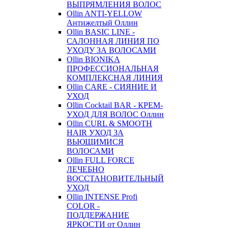
ВЫПРЯМЛЕНИЯ ВОЛОС
Ollin ANTI-YELLOW
Антижелтый Оллин
Ollin BASIC LINE -
САЛОННАЯ ЛИНИЯ ПО
УХОДУ ЗА ВОЛОСАМИ
Ollin BIONIKA
ПРОФЕССИОНАЛЬНАЯ
КОМПЛЕКСНАЯ ЛИНИЯ
Ollin CARE - СИЯНИЕ И
УХОД
Ollin Cocktail BAR - КРЕМ-
УХОД ДЛЯ ВОЛОС Оллин
Ollin CURL & SMOOTH
HAIR УХОД ЗА
ВЬЮЩИМИСЯ
ВОЛОСАМИ
Ollin FULL FORCE
ЛЕЧЕБНО
ВОССТАНОВИТЕЛЬНЫЙ
УХОД
Ollin INTENSE Profi
COLOR -
ПОДДЕРЖАНИЕ
ЯРКОСТИ от Оллин