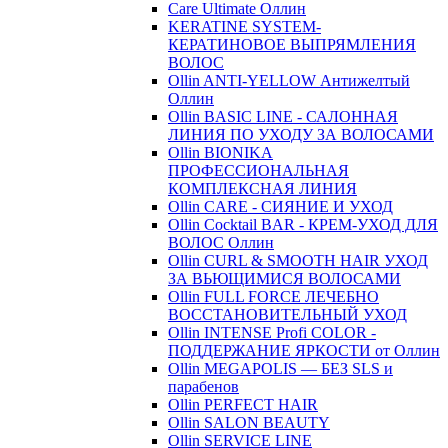
Care Ultimate Оллин
KERATINE SYSTEM-
КЕРАТИНОВОЕ ВЫПРЯМЛЕНИЯ
ВОЛОС
Ollin ANTI-YELLOW Антижелтый
Оллин
Ollin BASIC LINE - САЛОННАЯ
ЛИНИЯ ПО УХОДУ ЗА ВОЛОСАМИ
Ollin BIONIKA
ПРОФЕССИОНАЛЬНАЯ
КОМПЛЕКСНАЯ ЛИНИЯ
Ollin CARE - СИЯНИЕ И УХОД
Ollin Cocktail BAR - КРЕМ-УХОД ДЛЯ
ВОЛОС Оллин
Ollin CURL & SMOOTH HAIR УХОД
ЗА ВЬЮЩИМИСЯ ВОЛОСАМИ
Ollin FULL FORCE ЛЕЧЕБНО
ВОССТАНОВИТЕЛЬНЫЙ УХОД
Ollin INTENSE Profi COLOR -
ПОДДЕРЖАНИЕ ЯРКОСТИ от Оллин
Ollin MEGAPOLIS — БЕЗ SLS и
парабенов
Ollin PERFECT HAIR
Ollin SALON BEAUTY
Ollin SERVICE LINE