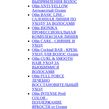
ВЫПРЯМЛЕНИЯ ВОЛОС
Ollin ANTI-YELLOW
Антижелтый Оллин
Ollin BASIC LINE -
САЛОННАЯ ЛИНИЯ ПО
УХОДУ ЗА ВОЛОСАМИ
Ollin BIONIKA
ПРОФЕССИОНАЛЬНАЯ
КОМПЛЕКСНАЯ ЛИНИЯ
Ollin CARE - СИЯНИЕ И
УХОД
Ollin Cocktail BAR - КРЕМ-
УХОД ДЛЯ ВОЛОС Оллин
Ollin CURL & SMOOTH
HAIR УХОД ЗА
ВЬЮЩИМИСЯ
ВОЛОСАМИ
Ollin FULL FORCE
ЛЕЧЕБНО
ВОССТАНОВИТЕЛЬНЫЙ
УХОД
Ollin INTENSE Profi
COLOR -
ПОДДЕРЖАНИЕ
ЯРКОСТИ от Оллин