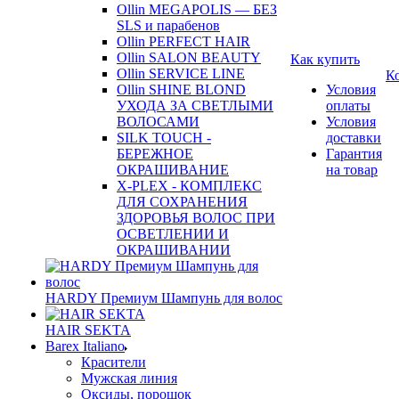
Ollin MEGAPOLIS — БЕЗ
SLS и парабенов
Ollin PERFECT HAIR
Ollin SALON BEAUTY
Как купить
Ollin SERVICE LINE
К
Ollin SHINE BLOND
Условия
УХОДА ЗА СВЕТЛЫМИ
оплаты
ВОЛОСАМИ
Условия
SILK TOUCH -
доставки
БЕРЕЖНОЕ
Гарантия
ОКРАШИВАНИЕ
на товар
X-PLEX - КОМПЛЕКС
ДЛЯ СОХРАНЕНИЯ
ЗДОРОВЬЯ ВОЛОС ПРИ
ОСВЕТЛЕНИИ И
ОКРАШИВАНИИ
HARDY Премиум Шампунь для волос
HAIR SEKTA
Barex Italiano
Красители
Мужская линия
Оксиды, порошок