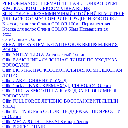
PERFORMANCE - ПЕРМАНЕНТНАЯ СТОЙКАЯ КРЕМ-
КРАСКА С КОМПЛЕКСОМ VIBRA RICHE
SILK TOUCH - БЕЗАММИАЧНЫЙ СТОЙКИЙ КРАСИТЕЛЬ
ДЛЯ ВОЛОС С МАСЛОМ ВИНОГРАДНОЙ КОСТОЧКИ
Краска для волос Оллин COLOR 100мл Перманентная
Краска для волос Оллин COLOR 60мл Перманентная
Уход
Care Ultimate Оллин
KERATINE SYSTEM- КЕРАТИНОВОЕ ВЫПРЯМЛЕНИЯ
ВОЛОС
Ollin ANTI-YELLOW Антижелтый Оллин
Ollin BASIC LINE - САЛОННАЯ ЛИНИЯ ПО УХОДУ ЗА
ВОЛОСАМИ
Ollin BIONIKA ПРОФЕССИОНАЛЬНАЯ КОМПЛЕКСНАЯ
ЛИНИЯ
Ollin CARE - СИЯНИЕ И УХОД
Ollin Cocktail BAR - КРЕМ-УХОД ДЛЯ ВОЛОС Оллин
Ollin CURL & SMOOTH HAIR УХОД ЗА ВЬЮЩИМИСЯ
ВОЛОСАМИ
Ollin FULL FORCE ЛЕЧЕБНО ВОССТАНОВИТЕЛЬНЫЙ
УХОД
Ollin INTENSE Profi COLOR - ПОДДЕРЖАНИЕ ЯРКОСТИ
от Оллин
Ollin MEGAPOLIS — БЕЗ SLS и парабенов
Ollin PERFECT HAIR