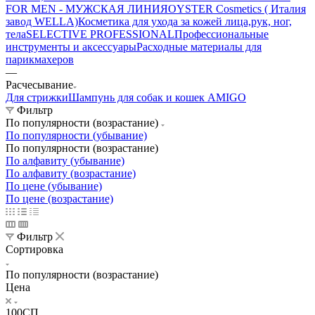
FOR MEN - МУЖСКАЯ ЛИНИЯ
OYSTER Cosmetics ( Италия
завод WELLA)
Косметика для ухода за кожей лица,рук, ног,
тела
SELECTIVE PROFESSIONAL
Профессиональные
инструменты и аксессуары
Расходные материалы для
парикмахеров
—
Расчесывание
Для стрижки
Шампунь для собак и кошек AMIGO
Фильтр
По популярности (возрастание)
По популярности (убывание)
По популярности (возрастание)
По алфавиту (убывание)
По алфавиту (возрастание)
По цене (убывание)
По цене (возрастание)
Фильтр
Сортировка
По популярности (возрастание)
Цена
100СП