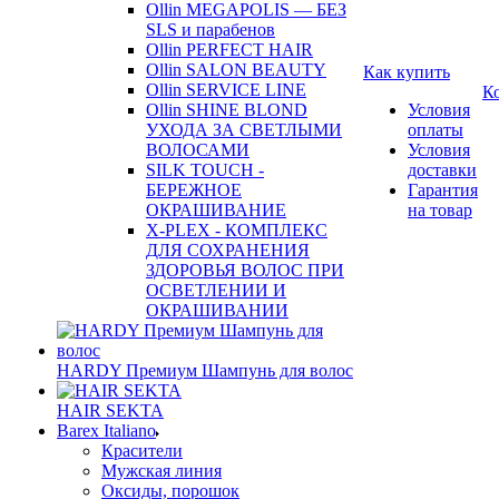
Ollin MEGAPOLIS — БЕЗ
SLS и парабенов
Ollin PERFECT HAIR
Ollin SALON BEAUTY
Как купить
Ollin SERVICE LINE
К
Ollin SHINE BLOND
Условия
УХОДА ЗА СВЕТЛЫМИ
оплаты
ВОЛОСАМИ
Условия
SILK TOUCH -
доставки
БЕРЕЖНОЕ
Гарантия
ОКРАШИВАНИЕ
на товар
X-PLEX - КОМПЛЕКС
ДЛЯ СОХРАНЕНИЯ
ЗДОРОВЬЯ ВОЛОС ПРИ
ОСВЕТЛЕНИИ И
ОКРАШИВАНИИ
HARDY Премиум Шампунь для волос
HAIR SEKTA
Barex Italiano
Красители
Мужская линия
Оксиды, порошок