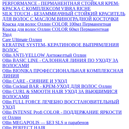
PERFORMANCE - ПЕРМАНЕНТНАЯ СТОЙКАЯ КРЕМ-
КРАСКА С КОМПЛЕКСОМ VIBRA RICHE
SILK TOUCH - БЕЗАММИАЧНЫЙ СТОЙКИЙ КРАСИТЕЛЬ
ДЛЯ ВОЛОС С МАСЛОМ ВИНОГРАДНОЙ КОСТОЧКИ
Краска для волос Оллин COLOR 100мл Перманентная
Краска для волос Оллин COLOR 60мл Перманентная
Уход
Care Ultimate Оллин
KERATINE SYSTEM- КЕРАТИНОВОЕ ВЫПРЯМЛЕНИЯ
ВОЛОС
Ollin ANTI-YELLOW Антижелтый Оллин
Ollin BASIC LINE - САЛОННАЯ ЛИНИЯ ПО УХОДУ ЗА
ВОЛОСАМИ
Ollin BIONIKA ПРОФЕССИОНАЛЬНАЯ КОМПЛЕКСНАЯ
ЛИНИЯ
Ollin CARE - СИЯНИЕ И УХОД
Ollin Cocktail BAR - КРЕМ-УХОД ДЛЯ ВОЛОС Оллин
Ollin CURL & SMOOTH HAIR УХОД ЗА ВЬЮЩИМИСЯ
ВОЛОСАМИ
Ollin FULL FORCE ЛЕЧЕБНО ВОССТАНОВИТЕЛЬНЫЙ
УХОД
Ollin INTENSE Profi COLOR - ПОДДЕРЖАНИЕ ЯРКОСТИ
от Оллин
Ollin MEGAPOLIS — БЕЗ SLS и парабенов
Ollin PERFECT HAIR