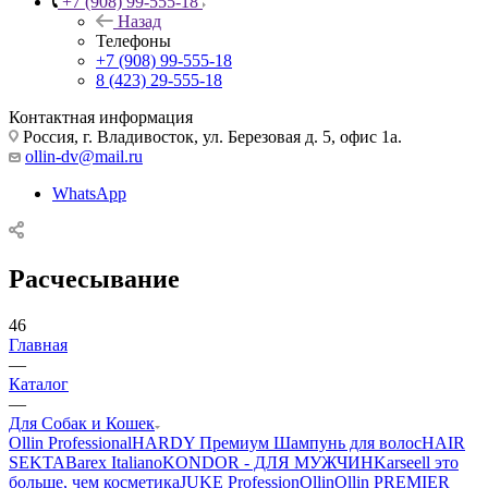
+7 (908) 99-555-18
Назад
Телефоны
+7 (908) 99-555-18
8 (423) 29-555-18
Контактная информация
Россия, г. Владивосток, ул. Березовая д. 5, офис 1а.
ollin-dv@mail.ru
WhatsApp
Расчесывание
46
Главная
—
Каталог
—
Для Собак и Кошек
Ollin Professional
HARDY Премиум Шампунь для волос
HAIR
SEKTA
Barex Italiano
KONDOR - ДЛЯ МУЖЧИН
Karseell это
больше, чем косметика
JUKE Profession
Ollin
Ollin PREMIER