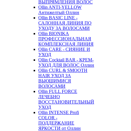
ВЫПРЯМЛЕНИЯ ВОЛОС
Ollin ANTI-YELLOW
Антижелтый Оллин
Ollin BASIC LINE -
САЛОННАЯ ЛИНИЯ ПО
УХОДУ ЗА ВОЛОСАМИ
Ollin BIONIKA
ПРОФЕССИОНАЛЬНАЯ
КОМПЛЕКСНАЯ ЛИНИЯ
Ollin CARE - СИЯНИЕ И
УХОД
Ollin Cocktail BAR - КРЕМ-
УХОД ДЛЯ ВОЛОС Оллин
Ollin CURL & SMOOTH
HAIR УХОД ЗА
ВЬЮЩИМИСЯ
ВОЛОСАМИ
Ollin FULL FORCE
ЛЕЧЕБНО
ВОССТАНОВИТЕЛЬНЫЙ
УХОД
Ollin INTENSE Profi
COLOR -
ПОДДЕРЖАНИЕ
ЯРКОСТИ от Оллин