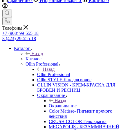
Сравнение
0
Избранные товары
0
Корзина
0
Телефоны
+7 (908) 99-555-18
8 (423) 29-555-18
Каталог
Назад
Каталог
Ollin Professional
Назад
Ollin Professional
Ollin STYLE Лак для волос
OLLIN VISION - КРЕМ-КРАСКА ДЛЯ
БРОВЕЙ И РЕСНИЦ
Окрашивание
Назад
Окрашивание
Color Matisse- Пигмент прямого
действия
CRUSH COLOR Гель-краска
MEGAPOLIS - БЕЗАММИАЧНЫЙ