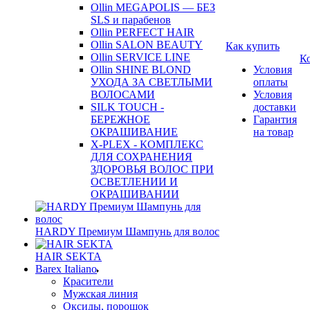
Ollin MEGAPOLIS — БЕЗ
SLS и парабенов
Ollin PERFECT HAIR
Ollin SALON BEAUTY
Как купить
Ollin SERVICE LINE
К
Ollin SHINE BLOND
Условия
УХОДА ЗА СВЕТЛЫМИ
оплаты
ВОЛОСАМИ
Условия
SILK TOUCH -
доставки
БЕРЕЖНОЕ
Гарантия
ОКРАШИВАНИЕ
на товар
X-PLEX - КОМПЛЕКС
ДЛЯ СОХРАНЕНИЯ
ЗДОРОВЬЯ ВОЛОС ПРИ
ОСВЕТЛЕНИИ И
ОКРАШИВАНИИ
HARDY Премиум Шампунь для волос
HAIR SEKTA
Barex Italiano
Красители
Мужская линия
Оксиды, порошок