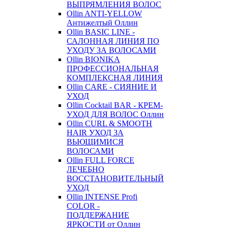
ВЫПРЯМЛЕНИЯ ВОЛОС
Ollin ANTI-YELLOW
Антижелтый Оллин
Ollin BASIC LINE -
САЛОННАЯ ЛИНИЯ ПО
УХОДУ ЗА ВОЛОСАМИ
Ollin BIONIKA
ПРОФЕССИОНАЛЬНАЯ
КОМПЛЕКСНАЯ ЛИНИЯ
Ollin CARE - СИЯНИЕ И
УХОД
Ollin Cocktail BAR - КРЕМ-
УХОД ДЛЯ ВОЛОС Оллин
Ollin CURL & SMOOTH
HAIR УХОД ЗА
ВЬЮЩИМИСЯ
ВОЛОСАМИ
Ollin FULL FORCE
ЛЕЧЕБНО
ВОССТАНОВИТЕЛЬНЫЙ
УХОД
Ollin INTENSE Profi
COLOR -
ПОДДЕРЖАНИЕ
ЯРКОСТИ от Оллин