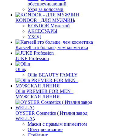
обесцвечивающий
Уход за волосами
KONDOR - ДЛЯ МУЖЧИН
KONDOR Мужской
АКСЕСУАРЫ
УХОД
Karseell это больше, чем косметика
JUKE Profession
Ollin
Ollin BEAUTY FAMILY
Ollin PREMIER FOR MEN -
МУЖСКАЯ ЛИНИЯ
OYSTER Cosmetics ( Италия завод
WELLA)
Маски с прямым пигментом
Обесцвечивание
Стайлинг