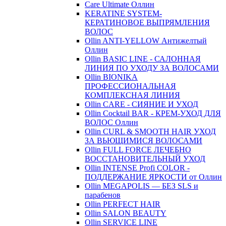
Care Ultimate Оллин
KERATINE SYSTEM-
КЕРАТИНОВОЕ ВЫПРЯМЛЕНИЯ
ВОЛОС
Ollin ANTI-YELLOW Антижелтый
Оллин
Ollin BASIC LINE - САЛОННАЯ
ЛИНИЯ ПО УХОДУ ЗА ВОЛОСАМИ
Ollin BIONIKA
ПРОФЕССИОНАЛЬНАЯ
КОМПЛЕКСНАЯ ЛИНИЯ
Ollin CARE - СИЯНИЕ И УХОД
Ollin Cocktail BAR - КРЕМ-УХОД ДЛЯ
ВОЛОС Оллин
Ollin CURL & SMOOTH HAIR УХОД
ЗА ВЬЮЩИМИСЯ ВОЛОСАМИ
Ollin FULL FORCE ЛЕЧЕБНО
ВОССТАНОВИТЕЛЬНЫЙ УХОД
Ollin INTENSE Profi COLOR -
ПОДДЕРЖАНИЕ ЯРКОСТИ от Оллин
Ollin MEGAPOLIS — БЕЗ SLS и
парабенов
Ollin PERFECT HAIR
Ollin SALON BEAUTY
Ollin SERVICE LINE