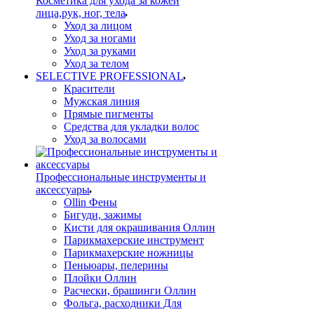
Косметика для ухода за кожей
лица,рук, ног, тела
Уход за лицом
Уход за ногами
Уход за руками
Уход за телом
SELECTIVE PROFESSIONAL
Красители
Мужская линия
Прямые пигменты
Средства для укладки волос
Уход за волосами
Профессиональные инструменты и
аксессуары
Ollin Фены
Бигуди, зажимы
Кисти для окрашивания Оллин
Парикмахерские инструмент
Парикмахерские ножницы
Пеньюары, пелерины
Плойки Оллин
Расчески, брашинги Оллин
Фольга, расходники Для