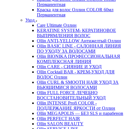
Перманентная
Краска для волос Оллин COLOR 60мл
Перманентная
Уход
Care Ultimate Оллин
KERATINE SYSTEM- КЕРАТИНОВОЕ
ВЫПРЯМЛЕНИЯ ВОЛОС
Ollin ANTI-YELLOW Антижелтый Оллин
Ollin BASIC LINE - САЛОННАЯ ЛИНИЯ
ПО УХОДУ ЗА ВОЛОСАМИ
Ollin BIONIKA ПРОФЕССИОНАЛЬНАЯ
КОМПЛЕКСНАЯ ЛИНИЯ
Ollin CARE - СИЯНИЕ И УХОД
Ollin Cocktail BAR - КРЕМ-УХОД ДЛЯ
ВОЛОС Оллин
Ollin CURL & SMOOTH HAIR УХОД ЗА
ВЬЮЩИМИСЯ ВОЛОСАМИ
Ollin FULL FORCE ЛЕЧЕБНО
ВОССТАНОВИТЕЛЬНЫЙ УХОД
Ollin INTENSE Profi COLOR -
ПОДДЕРЖАНИЕ ЯРКОСТИ от Оллин
Ollin MEGAPOLIS — БЕЗ SLS и парабенов
Ollin PERFECT HAIR
Ollin SALON BEAUTY
Ollin SERVICE LINE