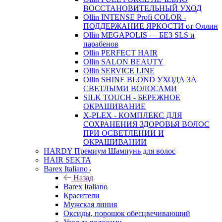
ВОССТАНОВИТЕЛЬНЫЙ УХОД
Ollin INTENSE Profi COLOR -
ПОДДЕРЖАНИЕ ЯРКОСТИ от Оллин
Ollin MEGAPOLIS — БЕЗ SLS и
парабенов
Ollin PERFECT HAIR
Ollin SALON BEAUTY
Ollin SERVICE LINE
Ollin SHINE BLOND УХОДА ЗА
СВЕТЛЫМИ ВОЛОСАМИ
SILK TOUCH - БЕРЕЖНОЕ
ОКРАШИВАНИЕ
X-PLEX - КОМПЛЕКС ДЛЯ
СОХРАНЕНИЯ ЗДОРОВЬЯ ВОЛОС
ПРИ ОСВЕТЛЕНИИ И
ОКРАШИВАНИИ
HARDY Премиум Шампунь для волос
HAIR SEKTA
Barex Italiano
Назад
Barex Italiano
Красители
Мужская линия
Оксиды, порошок обесцвечивающий