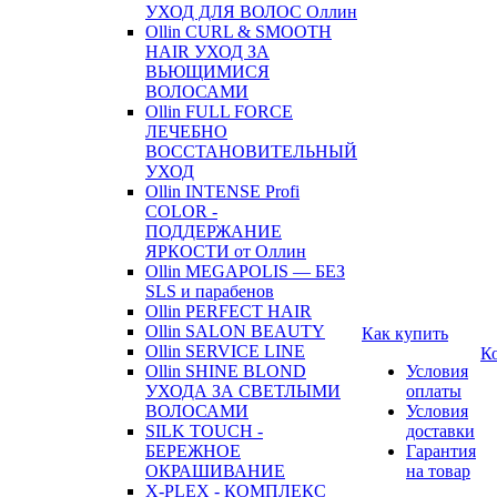
УХОД ДЛЯ ВОЛОС Оллин
Ollin CURL & SMOOTH
HAIR УХОД ЗА
ВЬЮЩИМИСЯ
ВОЛОСАМИ
Ollin FULL FORCE
ЛЕЧЕБНО
ВОССТАНОВИТЕЛЬНЫЙ
УХОД
Ollin INTENSE Profi
COLOR -
ПОДДЕРЖАНИЕ
ЯРКОСТИ от Оллин
Ollin MEGAPOLIS — БЕЗ
SLS и парабенов
Ollin PERFECT HAIR
Ollin SALON BEAUTY
Как купить
Ollin SERVICE LINE
К
Ollin SHINE BLOND
Условия
УХОДА ЗА СВЕТЛЫМИ
оплаты
ВОЛОСАМИ
Условия
SILK TOUCH -
доставки
БЕРЕЖНОЕ
Гарантия
ОКРАШИВАНИЕ
на товар
X-PLEX - КОМПЛЕКС