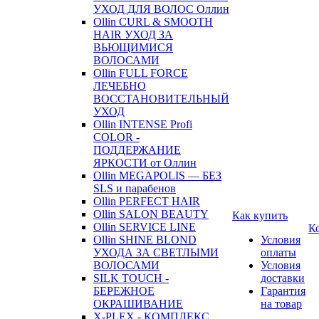
УХОД ДЛЯ ВОЛОС Оллин
Ollin CURL & SMOOTH
HAIR УХОД ЗА
ВЬЮЩИМИСЯ
ВОЛОСАМИ
Ollin FULL FORCE
ЛЕЧЕБНО
ВОССТАНОВИТЕЛЬНЫЙ
УХОД
Ollin INTENSE Profi
COLOR -
ПОДДЕРЖАНИЕ
ЯРКОСТИ от Оллин
Ollin MEGAPOLIS — БЕЗ
SLS и парабенов
Ollin PERFECT HAIR
Ollin SALON BEAUTY
Как купить
Ollin SERVICE LINE
К
Ollin SHINE BLOND
Условия
УХОДА ЗА СВЕТЛЫМИ
оплаты
ВОЛОСАМИ
Условия
SILK TOUCH -
доставки
БЕРЕЖНОЕ
Гарантия
ОКРАШИВАНИЕ
на товар
X-PLEX - КОМПЛЕКС