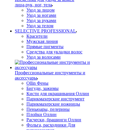
лица,рук, ног, тела
Уход за лицом
Уход за ногами
Уход за руками
Уход за телом
SELECTIVE PROFESSIONAL
Красители
Мужская линия
Прямые пигменты
Средства для укладки волос
Уход за волосами
Профессиональные инструменты и
аксессуары
Ollin Фены
Бигуди, зажимы
Кисти для окрашивания Оллин
Парикмахерские инструмент
Парикмахерские ножницы
Пеньюары, пелерины
Плойки Оллин
Расчески, брашинги Оллин
Фольга, расходники Для