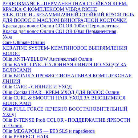
PERFORMANCE - ПЕРМАНЕНТНАЯ СТОЙКАЯ КРЕМ-
КРАСКА С КОМПЛЕКСОМ VIBRA RICHE
SILK TOUCH - БЕЗАММИАЧНЫЙ СТОЙКИЙ КРАСИТЕЛЬ
ДЛЯ ВОЛОС С МАСЛОМ ВИНОГРАДНОЙ КОСТОЧКИ
Краска для волос Оллин COLOR 100мл Перманентная
Краска для волос Оллин COLOR 60мл Перманентная
Уход
Care Ultimate Оллин
KERATINE SYSTEM- КЕРАТИНОВОЕ ВЫПРЯМЛЕНИЯ
ВОЛОС
Ollin ANTI-YELLOW Антижелтый Оллин
Ollin BASIC LINE - САЛОННАЯ ЛИНИЯ ПО УХОДУ ЗА
ВОЛОСАМИ
Ollin BIONIKA ПРОФЕССИОНАЛЬНАЯ КОМПЛЕКСНАЯ
ЛИНИЯ
Ollin CARE - СИЯНИЕ И УХОД
Ollin Cocktail BAR - КРЕМ-УХОД ДЛЯ ВОЛОС Оллин
Ollin CURL & SMOOTH HAIR УХОД ЗА ВЬЮЩИМИСЯ
ВОЛОСАМИ
Ollin FULL FORCE ЛЕЧЕБНО ВОССТАНОВИТЕЛЬНЫЙ
УХОД
Ollin INTENSE Profi COLOR - ПОДДЕРЖАНИЕ ЯРКОСТИ
от Оллин
Ollin MEGAPOLIS — БЕЗ SLS и парабенов
Ollin PERFECT HAIR