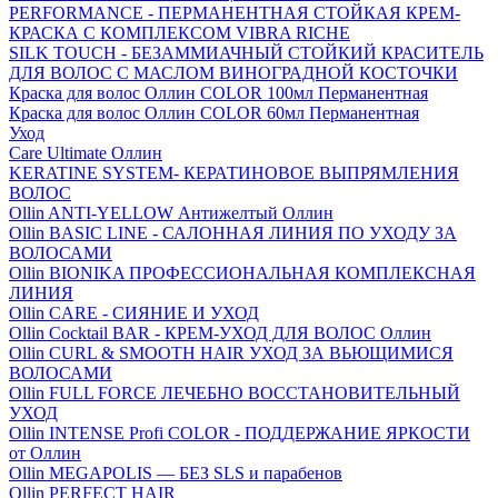
PERFORMANCE - ПЕРМАНЕНТНАЯ СТОЙКАЯ КРЕМ-
КРАСКА С КОМПЛЕКСОМ VIBRA RICHE
SILK TOUCH - БЕЗАММИАЧНЫЙ СТОЙКИЙ КРАСИТЕЛЬ
ДЛЯ ВОЛОС С МАСЛОМ ВИНОГРАДНОЙ КОСТОЧКИ
Краска для волос Оллин COLOR 100мл Перманентная
Краска для волос Оллин COLOR 60мл Перманентная
Уход
Care Ultimate Оллин
KERATINE SYSTEM- КЕРАТИНОВОЕ ВЫПРЯМЛЕНИЯ
ВОЛОС
Ollin ANTI-YELLOW Антижелтый Оллин
Ollin BASIC LINE - САЛОННАЯ ЛИНИЯ ПО УХОДУ ЗА
ВОЛОСАМИ
Ollin BIONIKA ПРОФЕССИОНАЛЬНАЯ КОМПЛЕКСНАЯ
ЛИНИЯ
Ollin CARE - СИЯНИЕ И УХОД
Ollin Cocktail BAR - КРЕМ-УХОД ДЛЯ ВОЛОС Оллин
Ollin CURL & SMOOTH HAIR УХОД ЗА ВЬЮЩИМИСЯ
ВОЛОСАМИ
Ollin FULL FORCE ЛЕЧЕБНО ВОССТАНОВИТЕЛЬНЫЙ
УХОД
Ollin INTENSE Profi COLOR - ПОДДЕРЖАНИЕ ЯРКОСТИ
от Оллин
Ollin MEGAPOLIS — БЕЗ SLS и парабенов
Ollin PERFECT HAIR