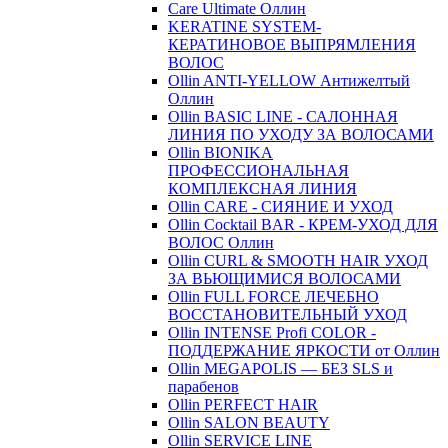
Care Ultimate Оллин
KERATINE SYSTEM-
КЕРАТИНОВОЕ ВЫПРЯМЛЕНИЯ
ВОЛОС
Ollin ANTI-YELLOW Антижелтый
Оллин
Ollin BASIC LINE - САЛОННАЯ
ЛИНИЯ ПО УХОДУ ЗА ВОЛОСАМИ
Ollin BIONIKA
ПРОФЕССИОНАЛЬНАЯ
КОМПЛЕКСНАЯ ЛИНИЯ
Ollin CARE - СИЯНИЕ И УХОД
Ollin Cocktail BAR - КРЕМ-УХОД ДЛЯ
ВОЛОС Оллин
Ollin CURL & SMOOTH HAIR УХОД
ЗА ВЬЮЩИМИСЯ ВОЛОСАМИ
Ollin FULL FORCE ЛЕЧЕБНО
ВОССТАНОВИТЕЛЬНЫЙ УХОД
Ollin INTENSE Profi COLOR -
ПОДДЕРЖАНИЕ ЯРКОСТИ от Оллин
Ollin MEGAPOLIS — БЕЗ SLS и
парабенов
Ollin PERFECT HAIR
Ollin SALON BEAUTY
Ollin SERVICE LINE