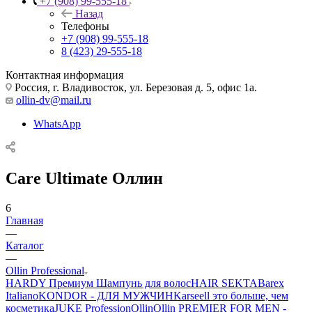
+7 (908) 99-555-18
Назад
Телефоны
+7 (908) 99-555-18
8 (423) 29-555-18
Контактная информация
Россия, г. Владивосток, ул. Березовая д. 5, офис 1а.
ollin-dv@mail.ru
WhatsApp
Care Ultimate Оллин
6
Главная
—
Каталог
—
Ollin Professional
HARDY Премиум Шампунь для волос
HAIR SEKTA
Barex
Italiano
KONDOR - ДЛЯ МУЖЧИН
Karseell это больше, чем
косметика
JUKE Profession
Ollin
Ollin PREMIER FOR MEN -