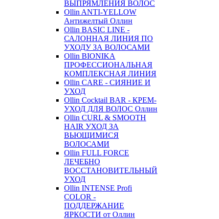
ВЫПРЯМЛЕНИЯ ВОЛОС
Ollin ANTI-YELLOW
Антижелтый Оллин
Ollin BASIC LINE -
САЛОННАЯ ЛИНИЯ ПО
УХОДУ ЗА ВОЛОСАМИ
Ollin BIONIKA
ПРОФЕССИОНАЛЬНАЯ
КОМПЛЕКСНАЯ ЛИНИЯ
Ollin CARE - СИЯНИЕ И
УХОД
Ollin Cocktail BAR - КРЕМ-
УХОД ДЛЯ ВОЛОС Оллин
Ollin CURL & SMOOTH
HAIR УХОД ЗА
ВЬЮЩИМИСЯ
ВОЛОСАМИ
Ollin FULL FORCE
ЛЕЧЕБНО
ВОССТАНОВИТЕЛЬНЫЙ
УХОД
Ollin INTENSE Profi
COLOR -
ПОДДЕРЖАНИЕ
ЯРКОСТИ от Оллин