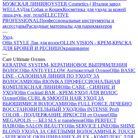
МУЖСКАЯ ЛИНИЯ
OYSTER Cosmetics ( Италия завод
WELLA)
Для Собак и Кошек
Косметика для ухода за кожей
лица,рук, ног, тела
SELECTIVE
PROFESSIONAL
Профессиональные инструменты и
аксессуары
Расходные материалы для парикмахеров
—
Уход
Ollin STYLE Лак для волос
OLLIN VISION - КРЕМ-КРАСКА
ДЛЯ БРОВЕЙ И РЕСНИЦ
Окрашивание
—
Care Ultimate Оллин
KERATINE SYSTEM- КЕРАТИНОВОЕ ВЫПРЯМЛЕНИЯ
ВОЛОС
Ollin ANTI-YELLOW Антижелтый Оллин
Ollin BASIC
LINE - САЛОННАЯ ЛИНИЯ ПО УХОДУ ЗА
ВОЛОСАМИ
Ollin BIONIKA ПРОФЕССИОНАЛЬНАЯ
КОМПЛЕКСНАЯ ЛИНИЯ
Ollin CARE - СИЯНИЕ И
УХОД
Ollin Cocktail BAR - КРЕМ-УХОД ДЛЯ ВОЛОС
Оллин
Ollin CURL & SMOOTH HAIR УХОД ЗА
ВЬЮЩИМИСЯ ВОЛОСАМИ
Ollin FULL FORCE ЛЕЧЕБНО
ВОССТАНОВИТЕЛЬНЫЙ УХОД
Ollin INTENSE Profi
COLOR - ПОДДЕРЖАНИЕ ЯРКОСТИ от Оллин
Ollin
MEGAPOLIS — БЕЗ SLS и парабенов
Ollin PERFECT
HAIR
Ollin SALON BEAUTY
Ollin SERVICE LINE
Ollin SHINE
BLOND УХОДА ЗА СВЕТЛЫМИ ВОЛОСАМИ
SILK TOUCH
- БЕРЕЖНОЕ ОКРАШИВАНИЕ
X-PLEX - КОМПЛЕКС ДЛЯ