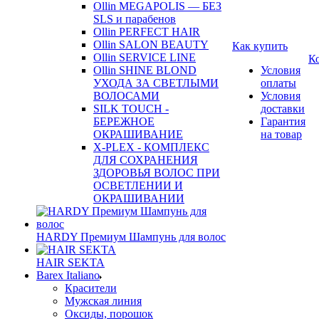
Ollin MEGAPOLIS — БЕЗ
SLS и парабенов
Ollin PERFECT HAIR
Ollin SALON BEAUTY
Как купить
Ollin SERVICE LINE
К
Ollin SHINE BLOND
Условия
УХОДА ЗА СВЕТЛЫМИ
оплаты
ВОЛОСАМИ
Условия
SILK TOUCH -
доставки
БЕРЕЖНОЕ
Гарантия
ОКРАШИВАНИЕ
на товар
X-PLEX - КОМПЛЕКС
ДЛЯ СОХРАНЕНИЯ
ЗДОРОВЬЯ ВОЛОС ПРИ
ОСВЕТЛЕНИИ И
ОКРАШИВАНИИ
HARDY Премиум Шампунь для волос
HAIR SEKTA
Barex Italiano
Красители
Мужская линия
Оксиды, порошок