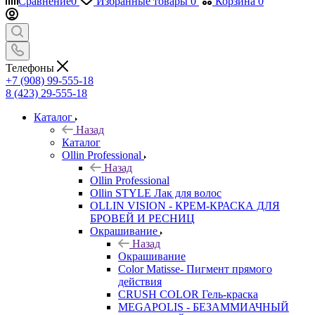
Сравнение
0
Избранные товары
0
Корзина
0
Телефоны
+7 (908) 99-555-18
8 (423) 29-555-18
Каталог
Назад
Каталог
Ollin Professional
Назад
Ollin Professional
Ollin STYLE Лак для волос
OLLIN VISION - КРЕМ-КРАСКА ДЛЯ
БРОВЕЙ И РЕСНИЦ
Окрашивание
Назад
Окрашивание
Color Matisse- Пигмент прямого
действия
CRUSH COLOR Гель-краска
MEGAPOLIS - БЕЗАММИАЧНЫЙ