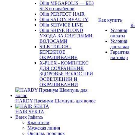
Ollin MEGAPOLIS — БЕЗ
SLS и парабенов
Ollin PERFECT HAIR
Ollin SALON BEAUTY
Как купить
Ollin SERVICE LINE
К
Ollin SHINE BLOND
Условия
УХОДА ЗА СВЕТЛЫМИ
оплаты
ВОЛОСАМИ
Условия
SILK TOUCH -
доставки
БЕРЕЖНОЕ
Гарантия
ОКРАШИВАНИЕ
на товар
X-PLEX - КОМПЛЕКС
ДЛЯ СОХРАНЕНИЯ
ЗДОРОВЬЯ ВОЛОС ПРИ
ОСВЕТЛЕНИИ И
ОКРАШИВАНИИ
HARDY Премиум Шампунь для волос
HAIR SEKTA
Barex Italiano
Красители
Мужская линия
Оксиды, порошок