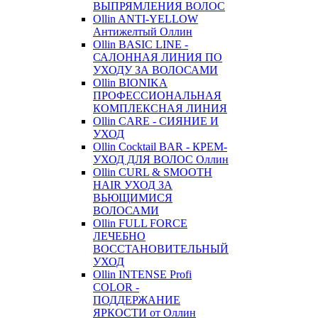
ВЫПРЯМЛЕНИЯ ВОЛОС
Ollin ANTI-YELLOW
Антижелтый Оллин
Ollin BASIC LINE -
САЛОННАЯ ЛИНИЯ ПО
УХОДУ ЗА ВОЛОСАМИ
Ollin BIONIKA
ПРОФЕССИОНАЛЬНАЯ
КОМПЛЕКСНАЯ ЛИНИЯ
Ollin CARE - СИЯНИЕ И
УХОД
Ollin Cocktail BAR - КРЕМ-
УХОД ДЛЯ ВОЛОС Оллин
Ollin CURL & SMOOTH
HAIR УХОД ЗА
ВЬЮЩИМИСЯ
ВОЛОСАМИ
Ollin FULL FORCE
ЛЕЧЕБНО
ВОССТАНОВИТЕЛЬНЫЙ
УХОД
Ollin INTENSE Profi
COLOR -
ПОДДЕРЖАНИЕ
ЯРКОСТИ от Оллин