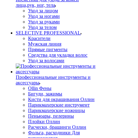
лица,рук, ног, тела
Уход за лицом
Уход за ногами
Уход за руками
Уход за телом
SELECTIVE PROFESSIONAL
Красители
Мужская линия
Прямые пигменты
Средства для укладки волос
Уход за волосами
Профессиональные инструменты и
аксессуары
Ollin Фены
Бигуди, зажимы
Кисти для окрашивания Оллин
Парикмахерские инструмент
Парикмахерские ножницы
Пеньюары, пелерины
Плойки Оллин
Расчески, брашинги Оллин
Фольга, расходники Для