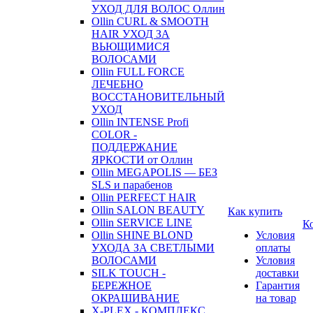
УХОД ДЛЯ ВОЛОС Оллин
Ollin CURL & SMOOTH
HAIR УХОД ЗА
ВЬЮЩИМИСЯ
ВОЛОСАМИ
Ollin FULL FORCE
ЛЕЧЕБНО
ВОССТАНОВИТЕЛЬНЫЙ
УХОД
Ollin INTENSE Profi
COLOR -
ПОДДЕРЖАНИЕ
ЯРКОСТИ от Оллин
Ollin MEGAPOLIS — БЕЗ
SLS и парабенов
Ollin PERFECT HAIR
Ollin SALON BEAUTY
Как купить
Ollin SERVICE LINE
К
Ollin SHINE BLOND
Условия
УХОДА ЗА СВЕТЛЫМИ
оплаты
ВОЛОСАМИ
Условия
SILK TOUCH -
доставки
БЕРЕЖНОЕ
Гарантия
ОКРАШИВАНИЕ
на товар
X-PLEX - КОМПЛЕКС