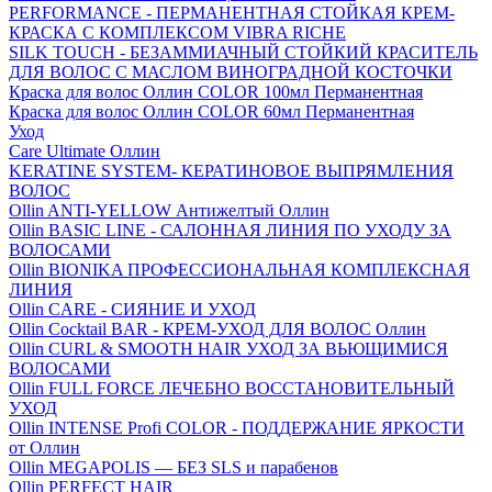
PERFORMANCE - ПЕРМАНЕНТНАЯ СТОЙКАЯ КРЕМ-
КРАСКА С КОМПЛЕКСОМ VIBRA RICHE
SILK TOUCH - БЕЗАММИАЧНЫЙ СТОЙКИЙ КРАСИТЕЛЬ
ДЛЯ ВОЛОС С МАСЛОМ ВИНОГРАДНОЙ КОСТОЧКИ
Краска для волос Оллин COLOR 100мл Перманентная
Краска для волос Оллин COLOR 60мл Перманентная
Уход
Care Ultimate Оллин
KERATINE SYSTEM- КЕРАТИНОВОЕ ВЫПРЯМЛЕНИЯ
ВОЛОС
Ollin ANTI-YELLOW Антижелтый Оллин
Ollin BASIC LINE - САЛОННАЯ ЛИНИЯ ПО УХОДУ ЗА
ВОЛОСАМИ
Ollin BIONIKA ПРОФЕССИОНАЛЬНАЯ КОМПЛЕКСНАЯ
ЛИНИЯ
Ollin CARE - СИЯНИЕ И УХОД
Ollin Cocktail BAR - КРЕМ-УХОД ДЛЯ ВОЛОС Оллин
Ollin CURL & SMOOTH HAIR УХОД ЗА ВЬЮЩИМИСЯ
ВОЛОСАМИ
Ollin FULL FORCE ЛЕЧЕБНО ВОССТАНОВИТЕЛЬНЫЙ
УХОД
Ollin INTENSE Profi COLOR - ПОДДЕРЖАНИЕ ЯРКОСТИ
от Оллин
Ollin MEGAPOLIS — БЕЗ SLS и парабенов
Ollin PERFECT HAIR