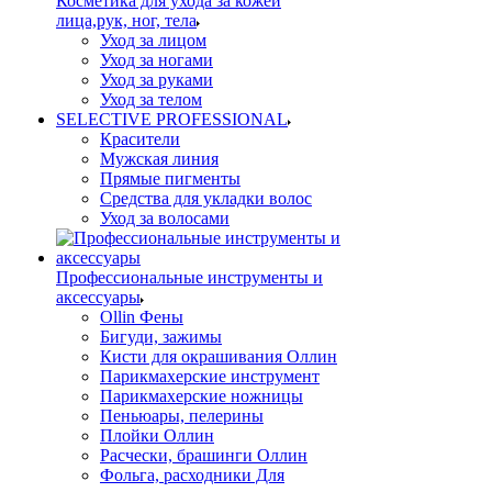
Косметика для ухода за кожей
лица,рук, ног, тела
Уход за лицом
Уход за ногами
Уход за руками
Уход за телом
SELECTIVE PROFESSIONAL
Красители
Мужская линия
Прямые пигменты
Средства для укладки волос
Уход за волосами
Профессиональные инструменты и
аксессуары
Ollin Фены
Бигуди, зажимы
Кисти для окрашивания Оллин
Парикмахерские инструмент
Парикмахерские ножницы
Пеньюары, пелерины
Плойки Оллин
Расчески, брашинги Оллин
Фольга, расходники Для