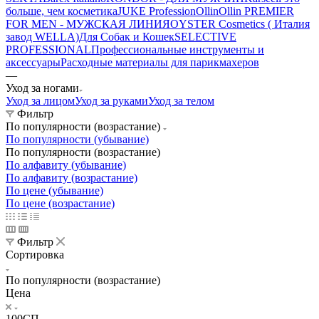
больше, чем косметика
JUKE Profession
Ollin
Ollin PREMIER
FOR MEN - МУЖСКАЯ ЛИНИЯ
OYSTER Cosmetics ( Италия
завод WELLA)
Для Собак и Кошек
SELECTIVE
PROFESSIONAL
Профессиональные инструменты и
аксессуары
Расходные материалы для парикмахеров
—
Уход за ногами
Уход за лицом
Уход за руками
Уход за телом
Фильтр
По популярности (возрастание)
По популярности (убывание)
По популярности (возрастание)
По алфавиту (убывание)
По алфавиту (возрастание)
По цене (убывание)
По цене (возрастание)
Фильтр
Сортировка
По популярности (возрастание)
Цена
100СП