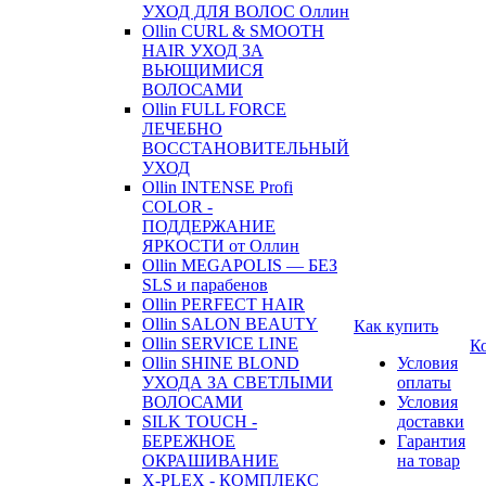
УХОД ДЛЯ ВОЛОС Оллин
Ollin CURL & SMOOTH
HAIR УХОД ЗА
ВЬЮЩИМИСЯ
ВОЛОСАМИ
Ollin FULL FORCE
ЛЕЧЕБНО
ВОССТАНОВИТЕЛЬНЫЙ
УХОД
Ollin INTENSE Profi
COLOR -
ПОДДЕРЖАНИЕ
ЯРКОСТИ от Оллин
Ollin MEGAPOLIS — БЕЗ
SLS и парабенов
Ollin PERFECT HAIR
Ollin SALON BEAUTY
Как купить
Ollin SERVICE LINE
К
Ollin SHINE BLOND
Условия
УХОДА ЗА СВЕТЛЫМИ
оплаты
ВОЛОСАМИ
Условия
SILK TOUCH -
доставки
БЕРЕЖНОЕ
Гарантия
ОКРАШИВАНИЕ
на товар
X-PLEX - КОМПЛЕКС