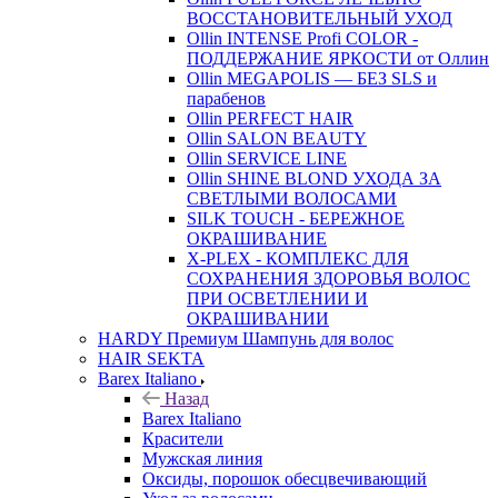
ВОССТАНОВИТЕЛЬНЫЙ УХОД
Ollin INTENSE Profi COLOR -
ПОДДЕРЖАНИЕ ЯРКОСТИ от Оллин
Ollin MEGAPOLIS — БЕЗ SLS и
парабенов
Ollin PERFECT HAIR
Ollin SALON BEAUTY
Ollin SERVICE LINE
Ollin SHINE BLOND УХОДА ЗА
СВЕТЛЫМИ ВОЛОСАМИ
SILK TOUCH - БЕРЕЖНОЕ
ОКРАШИВАНИЕ
X-PLEX - КОМПЛЕКС ДЛЯ
СОХРАНЕНИЯ ЗДОРОВЬЯ ВОЛОС
ПРИ ОСВЕТЛЕНИИ И
ОКРАШИВАНИИ
HARDY Премиум Шампунь для волос
HAIR SEKTA
Barex Italiano
Назад
Barex Italiano
Красители
Мужская линия
Оксиды, порошок обесцвечивающий