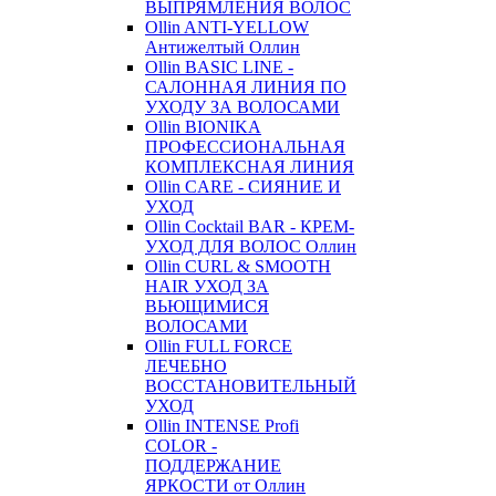
ВЫПРЯМЛЕНИЯ ВОЛОС
Ollin ANTI-YELLOW
Антижелтый Оллин
Ollin BASIC LINE -
САЛОННАЯ ЛИНИЯ ПО
УХОДУ ЗА ВОЛОСАМИ
Ollin BIONIKA
ПРОФЕССИОНАЛЬНАЯ
КОМПЛЕКСНАЯ ЛИНИЯ
Ollin CARE - СИЯНИЕ И
УХОД
Ollin Cocktail BAR - КРЕМ-
УХОД ДЛЯ ВОЛОС Оллин
Ollin CURL & SMOOTH
HAIR УХОД ЗА
ВЬЮЩИМИСЯ
ВОЛОСАМИ
Ollin FULL FORCE
ЛЕЧЕБНО
ВОССТАНОВИТЕЛЬНЫЙ
УХОД
Ollin INTENSE Profi
COLOR -
ПОДДЕРЖАНИЕ
ЯРКОСТИ от Оллин