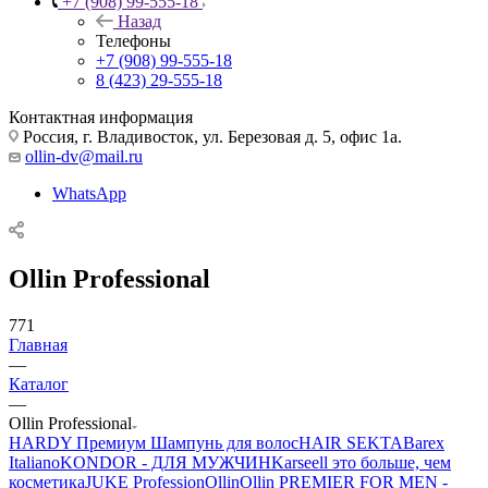
+7 (908) 99-555-18
Назад
Телефоны
+7 (908) 99-555-18
8 (423) 29-555-18
Контактная информация
Россия, г. Владивосток, ул. Березовая д. 5, офис 1а.
ollin-dv@mail.ru
WhatsApp
Ollin Professional
771
Главная
—
Каталог
—
Ollin Professional
HARDY Премиум Шампунь для волос
HAIR SEKTA
Barex
Italiano
KONDOR - ДЛЯ МУЖЧИН
Karseell это больше, чем
косметика
JUKE Profession
Ollin
Ollin PREMIER FOR MEN -