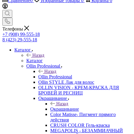
Сравнение
0
Избранные товары
0
Корзина
0
Телефоны
+7 (908) 99-555-18
8 (423) 29-555-18
Каталог
Назад
Каталог
Ollin Professional
Назад
Ollin Professional
Ollin STYLE Лак для волос
OLLIN VISION - КРЕМ-КРАСКА ДЛЯ
БРОВЕЙ И РЕСНИЦ
Окрашивание
Назад
Окрашивание
Color Matisse- Пигмент прямого
действия
CRUSH COLOR Гель-краска
MEGAPOLIS - БЕЗАММИАЧНЫЙ