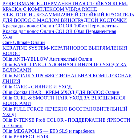
PERFORMANCE - ПЕРМАНЕНТНАЯ СТОЙКАЯ КРЕМ-
КРАСКА С КОМПЛЕКСОМ VIBRA RICHE
SILK TOUCH - БЕЗАММИАЧНЫЙ СТОЙКИЙ КРАСИТЕЛЬ
ДЛЯ ВОЛОС С МАСЛОМ ВИНОГРАДНОЙ КОСТОЧКИ
Краска для волос Оллин COLOR 100мл Перманентная
Краска для волос Оллин COLOR 60мл Перманентная
Уход
Care Ultimate Оллин
KERATINE SYSTEM- КЕРАТИНОВОЕ ВЫПРЯМЛЕНИЯ
ВОЛОС
Ollin ANTI-YELLOW Антижелтый Оллин
Ollin BASIC LINE - САЛОННАЯ ЛИНИЯ ПО УХОДУ ЗА
ВОЛОСАМИ
Ollin BIONIKA ПРОФЕССИОНАЛЬНАЯ КОМПЛЕКСНАЯ
ЛИНИЯ
Ollin CARE - СИЯНИЕ И УХОД
Ollin Cocktail BAR - КРЕМ-УХОД ДЛЯ ВОЛОС Оллин
Ollin CURL & SMOOTH HAIR УХОД ЗА ВЬЮЩИМИСЯ
ВОЛОСАМИ
Ollin FULL FORCE ЛЕЧЕБНО ВОССТАНОВИТЕЛЬНЫЙ
УХОД
Ollin INTENSE Profi COLOR - ПОДДЕРЖАНИЕ ЯРКОСТИ
от Оллин
Ollin MEGAPOLIS — БЕЗ SLS и парабенов
Ollin PERFECT HAIR