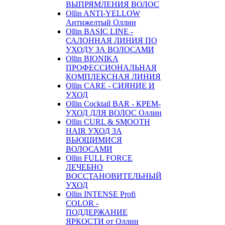
ВЫПРЯМЛЕНИЯ ВОЛОС
Ollin ANTI-YELLOW
Антижелтый Оллин
Ollin BASIC LINE -
САЛОННАЯ ЛИНИЯ ПО
УХОДУ ЗА ВОЛОСАМИ
Ollin BIONIKA
ПРОФЕССИОНАЛЬНАЯ
КОМПЛЕКСНАЯ ЛИНИЯ
Ollin CARE - СИЯНИЕ И
УХОД
Ollin Cocktail BAR - КРЕМ-
УХОД ДЛЯ ВОЛОС Оллин
Ollin CURL & SMOOTH
HAIR УХОД ЗА
ВЬЮЩИМИСЯ
ВОЛОСАМИ
Ollin FULL FORCE
ЛЕЧЕБНО
ВОССТАНОВИТЕЛЬНЫЙ
УХОД
Ollin INTENSE Profi
COLOR -
ПОДДЕРЖАНИЕ
ЯРКОСТИ от Оллин