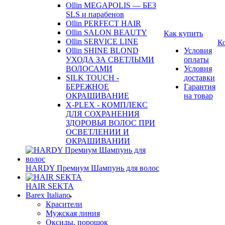
Ollin MEGAPOLIS — БЕЗ
SLS и парабенов
Ollin PERFECT HAIR
Ollin SALON BEAUTY
Как купить
Ollin SERVICE LINE
К
Ollin SHINE BLOND
Условия
УХОДА ЗА СВЕТЛЫМИ
оплаты
ВОЛОСАМИ
Условия
SILK TOUCH -
доставки
БЕРЕЖНОЕ
Гарантия
ОКРАШИВАНИЕ
на товар
X-PLEX - КОМПЛЕКС
ДЛЯ СОХРАНЕНИЯ
ЗДОРОВЬЯ ВОЛОС ПРИ
ОСВЕТЛЕНИИ И
ОКРАШИВАНИИ
HARDY Премиум Шампунь для волос
HAIR SEKTA
Barex Italiano
Красители
Мужская линия
Оксиды, порошок