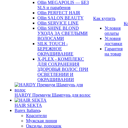
Ollin MEGAPOLIS — БЕЗ
SLS и парабенов
Ollin PERFECT HAIR
Ollin SALON BEAUTY
Как купить
Ollin SERVICE LINE
К
Ollin SHINE BLOND
Условия
УХОДА ЗА СВЕТЛЫМИ
оплаты
ВОЛОСАМИ
Условия
SILK TOUCH -
доставки
БЕРЕЖНОЕ
Гарантия
ОКРАШИВАНИЕ
на товар
X-PLEX - КОМПЛЕКС
ДЛЯ СОХРАНЕНИЯ
ЗДОРОВЬЯ ВОЛОС ПРИ
ОСВЕТЛЕНИИ И
ОКРАШИВАНИИ
HARDY Премиум Шампунь для волос
HAIR SEKTA
Barex Italiano
Красители
Мужская линия
Оксиды, порошок