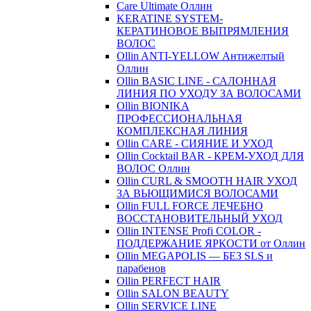
Care Ultimate Оллин
KERATINE SYSTEM-
КЕРАТИНОВОЕ ВЫПРЯМЛЕНИЯ
ВОЛОС
Ollin ANTI-YELLOW Антижелтый
Оллин
Ollin BASIC LINE - САЛОННАЯ
ЛИНИЯ ПО УХОДУ ЗА ВОЛОСАМИ
Ollin BIONIKA
ПРОФЕССИОНАЛЬНАЯ
КОМПЛЕКСНАЯ ЛИНИЯ
Ollin CARE - СИЯНИЕ И УХОД
Ollin Cocktail BAR - КРЕМ-УХОД ДЛЯ
ВОЛОС Оллин
Ollin CURL & SMOOTH HAIR УХОД
ЗА ВЬЮЩИМИСЯ ВОЛОСАМИ
Ollin FULL FORCE ЛЕЧЕБНО
ВОССТАНОВИТЕЛЬНЫЙ УХОД
Ollin INTENSE Profi COLOR -
ПОДДЕРЖАНИЕ ЯРКОСТИ от Оллин
Ollin MEGAPOLIS — БЕЗ SLS и
парабенов
Ollin PERFECT HAIR
Ollin SALON BEAUTY
Ollin SERVICE LINE