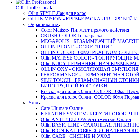
Ollin Professional
Ollin STYLE Лак для волос
OLLIN VISION - КРЕМ-КРАСКА ДЛЯ БРОВЕЙ 
Окрашивание
Color Matisse- Пигмент прямого действия
CRUSH COLOR Гель-краска
MEGAPOLIS - БЕЗАММИАЧНЫЙ МАСЛЯН
OLLIN BLOND - ОСВЕТЛЕНИЕ
OLLIN COLOR 100МЛ PLATINUM COLLE
Ollin MATISSE COLOR - ТОНИРУЮЩИЕ 
Ollin N-JOY ПЕРМАНЕНТНАЯ КРЕМ-КРА
OLLIN OXY - ОКИСЛЯЮЩАЯ ЭМУЛЬСИЯ
PERFORMANCE - ПЕРМАНЕНТНАЯ СТОЙ
SILK TOUCH - БЕЗАММИАЧНЫЙ СТОЙК
ВИНОГРАДНОЙ КОСТОЧКИ
Краска для волос Оллин COLOR 100мл Перм
Краска для волос Оллин COLOR 60мл Перма
Уход
Care Ultimate Оллин
KERATINE SYSTEM- КЕРАТИНОВОЕ ВЫ
Ollin ANTI-YELLOW Антижелтый Оллин
Ollin BASIC LINE - САЛОННАЯ ЛИНИЯ 
Ollin BIONIKA ПРОФЕССИОНАЛЬНАЯ 
Ollin CARE - СИЯНИЕ И УХОД