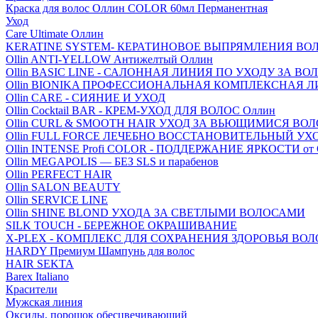
Краска для волос Оллин COLOR 60мл Перманентная
Уход
Care Ultimate Оллин
KERATINE SYSTEM- КЕРАТИНОВОЕ ВЫПРЯМЛЕНИЯ ВО
Ollin ANTI-YELLOW Антижелтый Оллин
Ollin BASIC LINE - САЛОННАЯ ЛИНИЯ ПО УХОДУ ЗА В
Ollin BIONIKA ПРОФЕССИОНАЛЬНАЯ КОМПЛЕКСНАЯ 
Ollin CARE - СИЯНИЕ И УХОД
Ollin Cocktail BAR - КРЕМ-УХОД ДЛЯ ВОЛОС Оллин
Ollin CURL & SMOOTH HAIR УХОД ЗА ВЬЮЩИМИСЯ ВО
Ollin FULL FORCE ЛЕЧЕБНО ВОССТАНОВИТЕЛЬНЫЙ УХ
Ollin INTENSE Profi COLOR - ПОДДЕРЖАНИЕ ЯРКОСТИ от
Ollin MEGAPOLIS — БЕЗ SLS и парабенов
Ollin PERFECT HAIR
Ollin SALON BEAUTY
Ollin SERVICE LINE
Ollin SHINE BLOND УХОДА ЗА СВЕТЛЫМИ ВОЛОСАМИ
SILK TOUCH - БЕРЕЖНОЕ ОКРАШИВАНИЕ
X-PLEX - КОМПЛЕКС ДЛЯ СОХРАНЕНИЯ ЗДОРОВЬЯ ВО
HARDY Премиум Шампунь для волос
HAIR SEKTA
Barex Italiano
Красители
Мужская линия
Оксиды, порошок обесцвечивающий