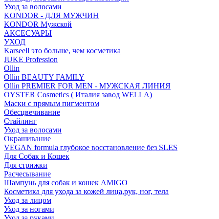
Уход за волосами
KONDOR - ДЛЯ МУЖЧИН
KONDOR Мужской
АКСЕСУАРЫ
УХОД
Karseell это больше, чем косметика
JUKE Profession
Ollin
Ollin BEAUTY FAMILY
Ollin PREMIER FOR MEN - МУЖСКАЯ ЛИНИЯ
OYSTER Cosmetics ( Италия завод WELLA)
Маски с прямым пигментом
Обесцвечивание
Стайлинг
Уход за волосами
Окрашивание
VEGAN formula глубокое восстановление без SLES
Для Собак и Кошек
Для стрижки
Расчесывание
Шампунь для собак и кошек AMIGO
Косметика для ухода за кожей лица,рук, ног, тела
Уход за лицом
Уход за ногами
Уход за руками