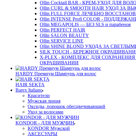
Ollin Cocktail BAR - КРЕМ-УХОД ДЛЯ ВОЛ
Ollin CURL & SMOOTH HAIR УХОД ЗА
Ollin FULL FORCE ЛЕЧЕБНО ВОССТАН
Ollin INTENSE Profi COLOR - ПОДДЕРЖА
Ollin MEGAPOLIS — БЕЗ SLS и парабенов
Ollin PERFECT HAIR
Ollin SALON BEAUTY
Ollin SERVICE LINE
Ollin SHINE BLOND УХОДА ЗА СВЕТЛЫ
SILK TOUCH - БЕРЕЖНОЕ ОКРАШИВАНИ
X-PLEX - КОМПЛЕКС ДЛЯ СОХРАНЕНИЯ
ОКРАШИВАНИИ
HARDY Премиум Шампунь для волос
HAIR SEKTA
Barex Italiano
Красители
Мужская линия
Оксиды, порошок обесцвечивающий
Уход за волосами
KONDOR - ДЛЯ МУЖЧИН
KONDOR Мужской
АКСЕСУАРЫ