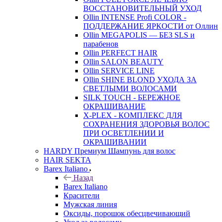
ВОССТАНОВИТЕЛЬНЫЙ УХОД
Ollin INTENSE Profi COLOR -
ПОДДЕРЖАНИЕ ЯРКОСТИ от Оллин
Ollin MEGAPOLIS — БЕЗ SLS и
парабенов
Ollin PERFECT HAIR
Ollin SALON BEAUTY
Ollin SERVICE LINE
Ollin SHINE BLOND УХОДА ЗА
СВЕТЛЫМИ ВОЛОСАМИ
SILK TOUCH - БЕРЕЖНОЕ
ОКРАШИВАНИЕ
X-PLEX - КОМПЛЕКС ДЛЯ
СОХРАНЕНИЯ ЗДОРОВЬЯ ВОЛОС
ПРИ ОСВЕТЛЕНИИ И
ОКРАШИВАНИИ
HARDY Премиум Шампунь для волос
HAIR SEKTA
Barex Italiano
Назад
Barex Italiano
Красители
Мужская линия
Оксиды, порошок обесцвечивающий