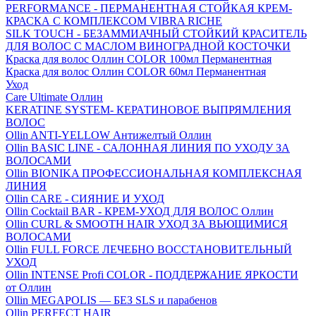
PERFORMANCE - ПЕРМАНЕНТНАЯ СТОЙКАЯ КРЕМ-
КРАСКА С КОМПЛЕКСОМ VIBRA RICHE
SILK TOUCH - БЕЗАММИАЧНЫЙ СТОЙКИЙ КРАСИТЕЛЬ
ДЛЯ ВОЛОС С МАСЛОМ ВИНОГРАДНОЙ КОСТОЧКИ
Краска для волос Оллин COLOR 100мл Перманентная
Краска для волос Оллин COLOR 60мл Перманентная
Уход
Care Ultimate Оллин
KERATINE SYSTEM- КЕРАТИНОВОЕ ВЫПРЯМЛЕНИЯ
ВОЛОС
Ollin ANTI-YELLOW Антижелтый Оллин
Ollin BASIC LINE - САЛОННАЯ ЛИНИЯ ПО УХОДУ ЗА
ВОЛОСАМИ
Ollin BIONIKA ПРОФЕССИОНАЛЬНАЯ КОМПЛЕКСНАЯ
ЛИНИЯ
Ollin CARE - СИЯНИЕ И УХОД
Ollin Cocktail BAR - КРЕМ-УХОД ДЛЯ ВОЛОС Оллин
Ollin CURL & SMOOTH HAIR УХОД ЗА ВЬЮЩИМИСЯ
ВОЛОСАМИ
Ollin FULL FORCE ЛЕЧЕБНО ВОССТАНОВИТЕЛЬНЫЙ
УХОД
Ollin INTENSE Profi COLOR - ПОДДЕРЖАНИЕ ЯРКОСТИ
от Оллин
Ollin MEGAPOLIS — БЕЗ SLS и парабенов
Ollin PERFECT HAIR