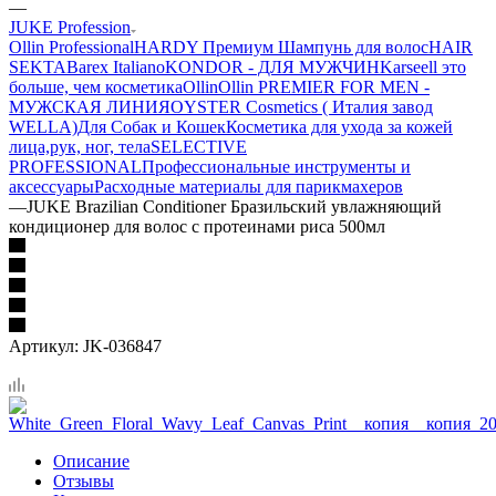
—
JUKE Profession
Ollin Professional
HARDY Премиум Шампунь для волос
HAIR
SEKTA
Barex Italiano
KONDOR - ДЛЯ МУЖЧИН
Karseell это
больше, чем косметика
Ollin
Ollin PREMIER FOR MEN -
МУЖСКАЯ ЛИНИЯ
OYSTER Cosmetics ( Италия завод
WELLA)
Для Собак и Кошек
Косметика для ухода за кожей
лица,рук, ног, тела
SELECTIVE
PROFESSIONAL
Профессиональные инструменты и
аксессуары
Расходные материалы для парикмахеров
—
JUKE Brazilian Conditioner Бразильский увлажняющий
кондиционер для волос с протеинами риса 500мл
Артикул:
JK-036847
Описание
Отзывы