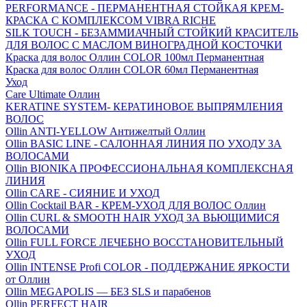
PERFORMANCE - ПЕРМАНЕНТНАЯ СТОЙКАЯ КРЕМ-
КРАСКА С КОМПЛЕКСОМ VIBRA RICHE
SILK TOUCH - БЕЗАММИАЧНЫЙ СТОЙКИЙ КРАСИТЕЛЬ
ДЛЯ ВОЛОС С МАСЛОМ ВИНОГРАДНОЙ КОСТОЧКИ
Краска для волос Оллин COLOR 100мл Перманентная
Краска для волос Оллин COLOR 60мл Перманентная
Уход
Care Ultimate Оллин
KERATINE SYSTEM- КЕРАТИНОВОЕ ВЫПРЯМЛЕНИЯ
ВОЛОС
Ollin ANTI-YELLOW Антижелтый Оллин
Ollin BASIC LINE - САЛОННАЯ ЛИНИЯ ПО УХОДУ ЗА
ВОЛОСАМИ
Ollin BIONIKA ПРОФЕССИОНАЛЬНАЯ КОМПЛЕКСНАЯ
ЛИНИЯ
Ollin CARE - СИЯНИЕ И УХОД
Ollin Cocktail BAR - КРЕМ-УХОД ДЛЯ ВОЛОС Оллин
Ollin CURL & SMOOTH HAIR УХОД ЗА ВЬЮЩИМИСЯ
ВОЛОСАМИ
Ollin FULL FORCE ЛЕЧЕБНО ВОССТАНОВИТЕЛЬНЫЙ
УХОД
Ollin INTENSE Profi COLOR - ПОДДЕРЖАНИЕ ЯРКОСТИ
от Оллин
Ollin MEGAPOLIS — БЕЗ SLS и парабенов
Ollin PERFECT HAIR