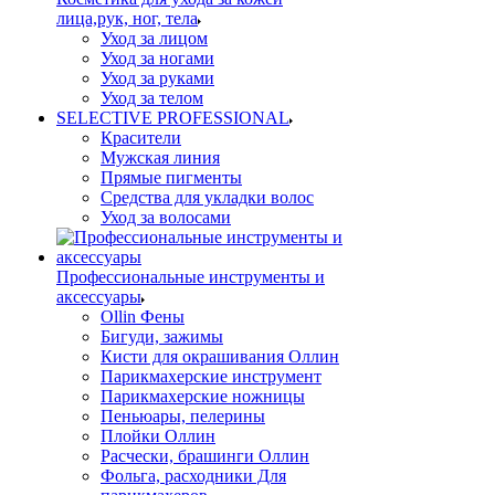
лица,рук, ног, тела
Уход за лицом
Уход за ногами
Уход за руками
Уход за телом
SELECTIVE PROFESSIONAL
Красители
Мужская линия
Прямые пигменты
Средства для укладки волос
Уход за волосами
Профессиональные инструменты и
аксессуары
Ollin Фены
Бигуди, зажимы
Кисти для окрашивания Оллин
Парикмахерские инструмент
Парикмахерские ножницы
Пеньюары, пелерины
Плойки Оллин
Расчески, брашинги Оллин
Фольга, расходники Для