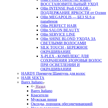
ВОССТАНОВИТЕЛЬНЫЙ УХОД
Ollin INTENSE Profi COLOR -
ПОДДЕРЖАНИЕ ЯРКОСТИ от Оллин
Ollin MEGAPOLIS — БЕЗ SLS и
парабенов
Ollin PERFECT HAIR
Ollin SALON BEAUTY
Ollin SERVICE LINE
Ollin SHINE BLOND УХОДА ЗА
СВЕТЛЫМИ ВОЛОСАМИ
SILK TOUCH - БЕРЕЖНОЕ
ОКРАШИВАНИЕ
X-PLEX - КОМПЛЕКС ДЛЯ
СОХРАНЕНИЯ ЗДОРОВЬЯ ВОЛОС
ПРИ ОСВЕТЛЕНИИ И
ОКРАШИВАНИИ
HARDY Премиум Шампунь для волос
HAIR SEKTA
Barex Italiano
Назад
Barex Italiano
Красители
Мужская линия
Оксиды, порошок обесцвечивающий