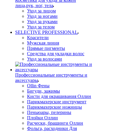
Косметика для ухода за кожей
лица,рук, ног, тела
Уход за лицом
Уход за ногами
Уход за руками
Уход за телом
SELECTIVE PROFESSIONAL
Красители
Мужская линия
Прямые пигменты
Средства для укладки волос
Уход за волосами
Профессиональные инструменты и
аксессуары
Ollin Фены
Бигуди, зажимы
Кисти для окрашивания Оллин
Парикмахерские инструмент
Парикмахерские ножницы
Пеньюары, пелерины
Плойки Оллин
Расчески, брашинги Оллин
Фольга, расходники Для