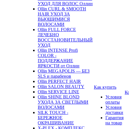
УХОД ДЛЯ ВОЛОС Оллин
Ollin CURL & SMOOTH
HAIR УХОД ЗА
ВЬЮЩИМИСЯ
ВОЛОСАМИ
Ollin FULL FORCE
ЛЕЧЕБНО
ВОССТАНОВИТЕЛЬНЫЙ
УХОД
Ollin INTENSE Profi
COLOR -
ПОДДЕРЖАНИЕ
ЯРКОСТИ от Оллин
Ollin MEGAPOLIS — БЕЗ
SLS и парабенов
Ollin PERFECT HAIR
Ollin SALON BEAUTY
Как купить
Ollin SERVICE LINE
К
Ollin SHINE BLOND
Условия
УХОДА ЗА СВЕТЛЫМИ
оплаты
ВОЛОСАМИ
Условия
SILK TOUCH -
доставки
БЕРЕЖНОЕ
Гарантия
ОКРАШИВАНИЕ
на товар
X-PLEX - КОМПЛЕКС