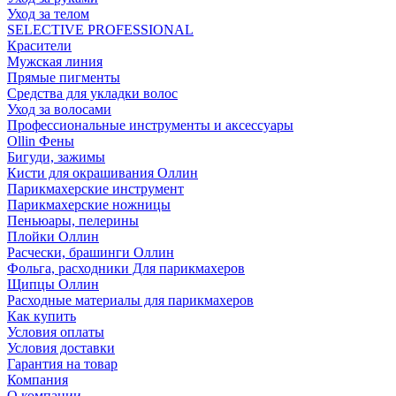
Уход за телом
SELECTIVE PROFESSIONAL
Красители
Мужская линия
Прямые пигменты
Средства для укладки волос
Уход за волосами
Профессиональные инструменты и аксессуары
Ollin Фены
Бигуди, зажимы
Кисти для окрашивания Оллин
Парикмахерские инструмент
Парикмахерские ножницы
Пеньюары, пелерины
Плойки Оллин
Расчески, брашинги Оллин
Фольга, расходники Для парикмахеров
Щипцы Оллин
Расходные материалы для парикмахеров
Как купить
Условия оплаты
Условия доставки
Гарантия на товар
Компания
О компании