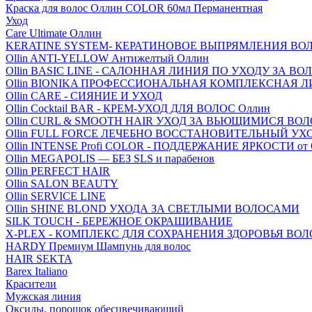
Краска для волос Оллин COLOR 60мл Перманентная
Уход
Care Ultimate Оллин
KERATINE SYSTEM- КЕРАТИНОВОЕ ВЫПРЯМЛЕНИЯ ВО
Ollin ANTI-YELLOW Антижелтый Оллин
Ollin BASIC LINE - САЛОННАЯ ЛИНИЯ ПО УХОДУ ЗА В
Ollin BIONIKA ПРОФЕССИОНАЛЬНАЯ КОМПЛЕКСНАЯ 
Ollin CARE - СИЯНИЕ И УХОД
Ollin Cocktail BAR - КРЕМ-УХОД ДЛЯ ВОЛОС Оллин
Ollin CURL & SMOOTH HAIR УХОД ЗА ВЬЮЩИМИСЯ ВО
Ollin FULL FORCE ЛЕЧЕБНО ВОССТАНОВИТЕЛЬНЫЙ УХ
Ollin INTENSE Profi COLOR - ПОДДЕРЖАНИЕ ЯРКОСТИ от
Ollin MEGAPOLIS — БЕЗ SLS и парабенов
Ollin PERFECT HAIR
Ollin SALON BEAUTY
Ollin SERVICE LINE
Ollin SHINE BLOND УХОДА ЗА СВЕТЛЫМИ ВОЛОСАМИ
SILK TOUCH - БЕРЕЖНОЕ ОКРАШИВАНИЕ
X-PLEX - КОМПЛЕКС ДЛЯ СОХРАНЕНИЯ ЗДОРОВЬЯ ВО
HARDY Премиум Шампунь для волос
HAIR SEKTA
Barex Italiano
Красители
Мужская линия
Оксиды, порошок обесцвечивающий