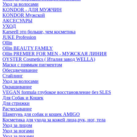
Уход за волосами
KONDOR - ДЛЯ МУЖЧИН
KONDOR Мужской
АКСЕСУАРЫ
УХОД
Karseell это больше, чем косметика
JUKE Profession
Ollin
Ollin BEAUTY FAMILY
Ollin PREMIER FOR MEN - МУЖСКАЯ ЛИНИЯ
OYSTER Cosmetics ( Италия завод WELLA)
Маски с прямым пигментом
Обесцвечивание
Стайлинг
Уход за волосами
Окрашивание
VEGAN formula глубокое восстановление без SLES
Для Собак и Кошек
Для стрижки
Расчесывание
Шампунь для собак и кошек AMIGO
Косметика для ухода за кожей лица,рук, ног, тела
Уход за лицом
Уход за ногами
Уход за руками