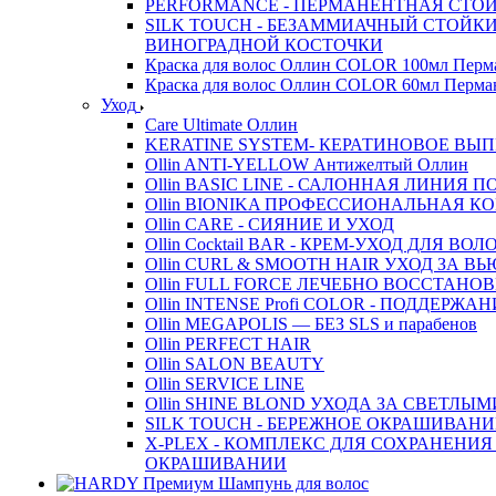
PERFORMANCE - ПЕРМАНЕНТНАЯ СТОЙ
SILK TOUCH - БЕЗАММИАЧНЫЙ СТОЙК
ВИНОГРАДНОЙ КОСТОЧКИ
Краска для волос Оллин COLOR 100мл Перм
Краска для волос Оллин COLOR 60мл Перма
Уход
Care Ultimate Оллин
KERATINE SYSTEM- КЕРАТИНОВОЕ ВЫ
Ollin ANTI-YELLOW Антижелтый Оллин
Ollin BASIC LINE - САЛОННАЯ ЛИНИЯ 
Ollin BIONIKA ПРОФЕССИОНАЛЬНАЯ 
Ollin CARE - СИЯНИЕ И УХОД
Ollin Cocktail BAR - КРЕМ-УХОД ДЛЯ ВОЛ
Ollin CURL & SMOOTH HAIR УХОД ЗА
Ollin FULL FORCE ЛЕЧЕБНО ВОССТАН
Ollin INTENSE Profi COLOR - ПОДДЕРЖА
Ollin MEGAPOLIS — БЕЗ SLS и парабенов
Ollin PERFECT HAIR
Ollin SALON BEAUTY
Ollin SERVICE LINE
Ollin SHINE BLOND УХОДА ЗА СВЕТЛЫ
SILK TOUCH - БЕРЕЖНОЕ ОКРАШИВАНИ
X-PLEX - КОМПЛЕКС ДЛЯ СОХРАНЕНИЯ
ОКРАШИВАНИИ