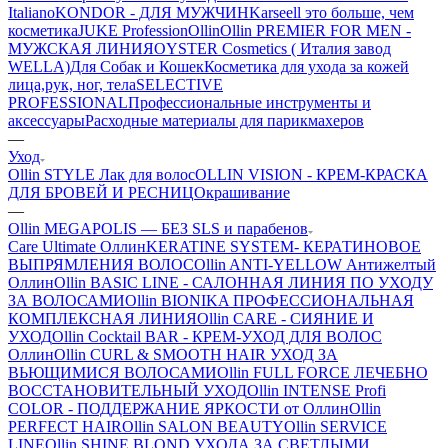
Italiano
KONDOR - ДЛЯ МУЖЧИН
Karseell это больше, чем
косметика
JUKE Profession
Ollin
Ollin PREMIER FOR MEN -
МУЖСКАЯ ЛИНИЯ
OYSTER Cosmetics ( Италия завод
WELLA)
Для Собак и Кошек
Косметика для ухода за кожей
лица,рук, ног, тела
SELECTIVE
PROFESSIONAL
Профессиональные инструменты и
аксессуары
Расходные материалы для парикмахеров
—
Уход
Ollin STYLE Лак для волос
OLLIN VISION - КРЕМ-КРАСКА
ДЛЯ БРОВЕЙ И РЕСНИЦ
Окрашивание
—
Ollin MEGAPOLIS — БЕЗ SLS и парабенов
Care Ultimate Оллин
KERATINE SYSTEM- КЕРАТИНОВОЕ
ВЫПРЯМЛЕНИЯ ВОЛОС
Ollin ANTI-YELLOW Антижелтый
Оллин
Ollin BASIC LINE - САЛОННАЯ ЛИНИЯ ПО УХОДУ
ЗА ВОЛОСАМИ
Ollin BIONIKA ПРОФЕССИОНАЛЬНАЯ
КОМПЛЕКСНАЯ ЛИНИЯ
Ollin CARE - СИЯНИЕ И
УХОД
Ollin Cocktail BAR - КРЕМ-УХОД ДЛЯ ВОЛОС
Оллин
Ollin CURL & SMOOTH HAIR УХОД ЗА
ВЬЮЩИМИСЯ ВОЛОСАМИ
Ollin FULL FORCE ЛЕЧЕБНО
ВОССТАНОВИТЕЛЬНЫЙ УХОД
Ollin INTENSE Profi
COLOR - ПОДДЕРЖАНИЕ ЯРКОСТИ от Оллин
Ollin
PERFECT HAIR
Ollin SALON BEAUTY
Ollin SERVICE
LINE
Ollin SHINE BLOND УХОДА ЗА СВЕТЛЫМИ