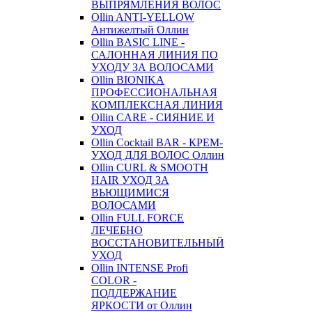
ВЫПРЯМЛЕНИЯ ВОЛОС
Ollin ANTI-YELLOW
Антижелтый Оллин
Ollin BASIC LINE -
САЛОННАЯ ЛИНИЯ ПО
УХОДУ ЗА ВОЛОСАМИ
Ollin BIONIKA
ПРОФЕССИОНАЛЬНАЯ
КОМПЛЕКСНАЯ ЛИНИЯ
Ollin CARE - СИЯНИЕ И
УХОД
Ollin Cocktail BAR - КРЕМ-
УХОД ДЛЯ ВОЛОС Оллин
Ollin CURL & SMOOTH
HAIR УХОД ЗА
ВЬЮЩИМИСЯ
ВОЛОСАМИ
Ollin FULL FORCE
ЛЕЧЕБНО
ВОССТАНОВИТЕЛЬНЫЙ
УХОД
Ollin INTENSE Profi
COLOR -
ПОДДЕРЖАНИЕ
ЯРКОСТИ от Оллин