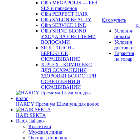
Ollin MEGAPOLIS — БЕЗ
SLS и парабенов
Ollin PERFECT HAIR
Ollin SALON BEAUTY
Как купить
Ollin SERVICE LINE
К
Ollin SHINE BLOND
Условия
УХОДА ЗА СВЕТЛЫМИ
оплаты
ВОЛОСАМИ
Условия
SILK TOUCH -
доставки
БЕРЕЖНОЕ
Гарантия
ОКРАШИВАНИЕ
на товар
X-PLEX - КОМПЛЕКС
ДЛЯ СОХРАНЕНИЯ
ЗДОРОВЬЯ ВОЛОС ПРИ
ОСВЕТЛЕНИИ И
ОКРАШИВАНИИ
HARDY Премиум Шампунь для волос
HAIR SEKTA
Barex Italiano
Красители
Мужская линия
Оксиды, порошок