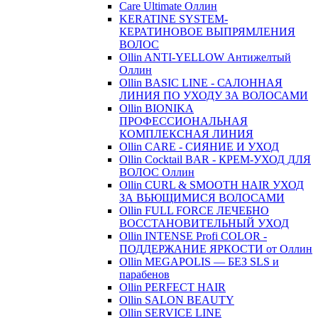
Care Ultimate Оллин
KERATINE SYSTEM-
КЕРАТИНОВОЕ ВЫПРЯМЛЕНИЯ
ВОЛОС
Ollin ANTI-YELLOW Антижелтый
Оллин
Ollin BASIC LINE - САЛОННАЯ
ЛИНИЯ ПО УХОДУ ЗА ВОЛОСАМИ
Ollin BIONIKA
ПРОФЕССИОНАЛЬНАЯ
КОМПЛЕКСНАЯ ЛИНИЯ
Ollin CARE - СИЯНИЕ И УХОД
Ollin Cocktail BAR - КРЕМ-УХОД ДЛЯ
ВОЛОС Оллин
Ollin CURL & SMOOTH HAIR УХОД
ЗА ВЬЮЩИМИСЯ ВОЛОСАМИ
Ollin FULL FORCE ЛЕЧЕБНО
ВОССТАНОВИТЕЛЬНЫЙ УХОД
Ollin INTENSE Profi COLOR -
ПОДДЕРЖАНИЕ ЯРКОСТИ от Оллин
Ollin MEGAPOLIS — БЕЗ SLS и
парабенов
Ollin PERFECT HAIR
Ollin SALON BEAUTY
Ollin SERVICE LINE