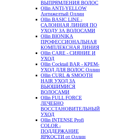
ВЫПРЯМЛЕНИЯ ВОЛОС
Ollin ANTI-YELLOW
Антижелтый Оллин
Ollin BASIC LINE -
САЛОННАЯ ЛИНИЯ ПО
УХОДУ ЗА ВОЛОСАМИ
Ollin BIONIKA
ПРОФЕССИОНАЛЬНАЯ
КОМПЛЕКСНАЯ ЛИНИЯ
Ollin CARE - СИЯНИЕ И
УХОД
Ollin Cocktail BAR - КРЕМ-
УХОД ДЛЯ ВОЛОС Оллин
Ollin CURL & SMOOTH
HAIR УХОД ЗА
ВЬЮЩИМИСЯ
ВОЛОСАМИ
Ollin FULL FORCE
ЛЕЧЕБНО
ВОССТАНОВИТЕЛЬНЫЙ
УХОД
Ollin INTENSE Profi
COLOR -
ПОДДЕРЖАНИЕ
ЯРКОСТИ от Оллин