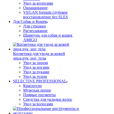
Уход за волосами
Окрашивание
VEGAN formula глубокое
восстановление без SLES
Для Собак и Кошек
Для стрижки
Расчесывание
Шампунь для собак и кошек
AMIGO
Косметика для ухода за кожей
лица,рук, ног, тела
Уход за лицом
Уход за ногами
Уход за руками
Уход за телом
SELECTIVE PROFESSIONAL
Красители
Мужская линия
Прямые пигменты
Средства для укладки волос
Уход за волосами