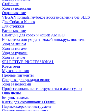
Стайлинг
Уход за волосами
Окрашивание
VEGAN formula глубокое восстановление без SLES
Для Собак и Кошек
Для стрижки
Расчесывание
Шампунь для собак и кошек AMIGO
Косметика для ухода за кожей лица,рук, ног, тела
Уход за лицом
Уход за ногами
Уход за руками
Уход за телом
SELECTIVE PROFESSIONAL
Красители
Мужская линия
Прямые пигменты
Средства для укладки волос
Уход за волосами
Профессиональные инструменты и аксессуары
Ollin Фены
Бигуди, зажимы
Кисти для окрашивания Оллин
Парикмахерские инструмент
Парикмахерские ножницы