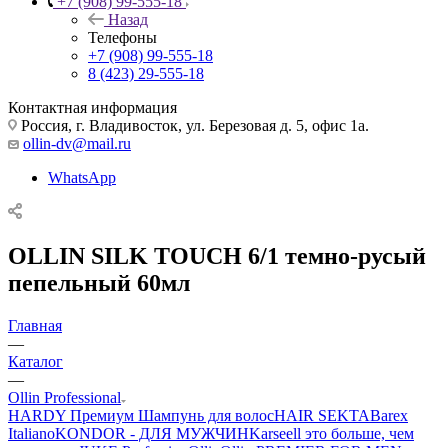
+7 (908) 99-555-18
Назад
Телефоны
+7 (908) 99-555-18
8 (423) 29-555-18
Контактная информация
Россия, г. Владивосток, ул. Березовая д. 5, офис 1а.
ollin-dv@mail.ru
WhatsApp
OLLIN SILK TOUCH 6/1 темно-русый
пепельный 60мл
Главная
—
Каталог
—
Ollin Professional
HARDY Премиум Шампунь для волос
HAIR SEKTA
Barex
Italiano
KONDOR - ДЛЯ МУЖЧИН
Karseell это больше, чем