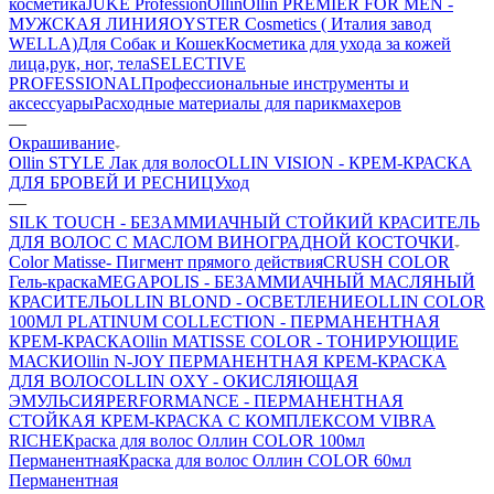
косметика
JUKE Profession
Ollin
Ollin PREMIER FOR MEN -
МУЖСКАЯ ЛИНИЯ
OYSTER Cosmetics ( Италия завод
WELLA)
Для Собак и Кошек
Косметика для ухода за кожей
лица,рук, ног, тела
SELECTIVE
PROFESSIONAL
Профессиональные инструменты и
аксессуары
Расходные материалы для парикмахеров
—
Окрашивание
Ollin STYLE Лак для волос
OLLIN VISION - КРЕМ-КРАСКА
ДЛЯ БРОВЕЙ И РЕСНИЦ
Уход
—
SILK TOUCH - БЕЗАММИАЧНЫЙ СТОЙКИЙ КРАСИТЕЛЬ
ДЛЯ ВОЛОС С МАСЛОМ ВИНОГРАДНОЙ КОСТОЧКИ
Color Matisse- Пигмент прямого действия
CRUSH COLOR
Гель-краска
MEGAPOLIS - БЕЗАММИАЧНЫЙ МАСЛЯНЫЙ
КРАСИТЕЛЬ
OLLIN BLOND - ОСВЕТЛЕНИЕ
OLLIN COLOR
100МЛ PLATINUM COLLECTION - ПЕРМАНЕНТНАЯ
КРЕМ-КРАСКА
Ollin MATISSE COLOR - ТОНИРУЮЩИЕ
МАСКИ
Ollin N-JOY ПЕРМАНЕНТНАЯ КРЕМ-КРАСКА
ДЛЯ ВОЛОС
OLLIN OXY - ОКИСЛЯЮЩАЯ
ЭМУЛЬСИЯ
PERFORMANCE - ПЕРМАНЕНТНАЯ
СТОЙКАЯ КРЕМ-КРАСКА С КОМПЛЕКСОМ VIBRA
RICHE
Краска для волос Оллин COLOR 100мл
Перманентная
Краска для волос Оллин COLOR 60мл
Перманентная