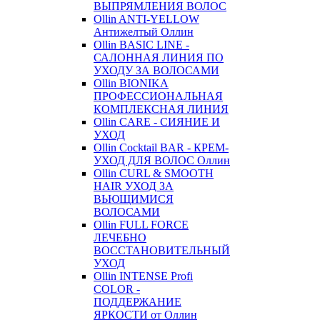
ВЫПРЯМЛЕНИЯ ВОЛОС
Ollin ANTI-YELLOW
Антижелтый Оллин
Ollin BASIC LINE -
САЛОННАЯ ЛИНИЯ ПО
УХОДУ ЗА ВОЛОСАМИ
Ollin BIONIKA
ПРОФЕССИОНАЛЬНАЯ
КОМПЛЕКСНАЯ ЛИНИЯ
Ollin CARE - СИЯНИЕ И
УХОД
Ollin Cocktail BAR - КРЕМ-
УХОД ДЛЯ ВОЛОС Оллин
Ollin CURL & SMOOTH
HAIR УХОД ЗА
ВЬЮЩИМИСЯ
ВОЛОСАМИ
Ollin FULL FORCE
ЛЕЧЕБНО
ВОССТАНОВИТЕЛЬНЫЙ
УХОД
Ollin INTENSE Profi
COLOR -
ПОДДЕРЖАНИЕ
ЯРКОСТИ от Оллин