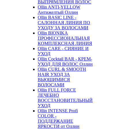
ВЫПРЯМЛЕНИЯ ВОЛОС
Ollin ANTI-YELLOW
Антижелтый Оллин
Ollin BASIC LINE -
САЛОННАЯ ЛИНИЯ ПО
УХОДУ ЗА ВОЛОСАМИ
Ollin BIONIKA
ПРОФЕССИОНАЛЬНАЯ
КОМПЛЕКСНАЯ ЛИНИЯ
Ollin CARE - СИЯНИЕ И
УХОД
Ollin Cocktail BAR - КРЕМ-
УХОД ДЛЯ ВОЛОС Оллин
Ollin CURL & SMOOTH
HAIR УХОД ЗА
ВЬЮЩИМИСЯ
ВОЛОСАМИ
Ollin FULL FORCE
ЛЕЧЕБНО
ВОССТАНОВИТЕЛЬНЫЙ
УХОД
Ollin INTENSE Profi
COLOR -
ПОДДЕРЖАНИЕ
ЯРКОСТИ от Оллин