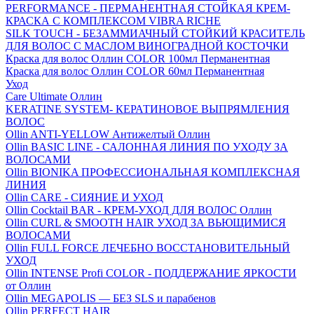
PERFORMANCE - ПЕРМАНЕНТНАЯ СТОЙКАЯ КРЕМ-
КРАСКА С КОМПЛЕКСОМ VIBRA RICHE
SILK TOUCH - БЕЗАММИАЧНЫЙ СТОЙКИЙ КРАСИТЕЛЬ
ДЛЯ ВОЛОС С МАСЛОМ ВИНОГРАДНОЙ КОСТОЧКИ
Краска для волос Оллин COLOR 100мл Перманентная
Краска для волос Оллин COLOR 60мл Перманентная
Уход
Care Ultimate Оллин
KERATINE SYSTEM- КЕРАТИНОВОЕ ВЫПРЯМЛЕНИЯ
ВОЛОС
Ollin ANTI-YELLOW Антижелтый Оллин
Ollin BASIC LINE - САЛОННАЯ ЛИНИЯ ПО УХОДУ ЗА
ВОЛОСАМИ
Ollin BIONIKA ПРОФЕССИОНАЛЬНАЯ КОМПЛЕКСНАЯ
ЛИНИЯ
Ollin CARE - СИЯНИЕ И УХОД
Ollin Cocktail BAR - КРЕМ-УХОД ДЛЯ ВОЛОС Оллин
Ollin CURL & SMOOTH HAIR УХОД ЗА ВЬЮЩИМИСЯ
ВОЛОСАМИ
Ollin FULL FORCE ЛЕЧЕБНО ВОССТАНОВИТЕЛЬНЫЙ
УХОД
Ollin INTENSE Profi COLOR - ПОДДЕРЖАНИЕ ЯРКОСТИ
от Оллин
Ollin MEGAPOLIS — БЕЗ SLS и парабенов
Ollin PERFECT HAIR