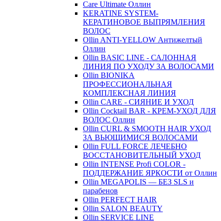
Care Ultimate Оллин
KERATINE SYSTEM-
КЕРАТИНОВОЕ ВЫПРЯМЛЕНИЯ
ВОЛОС
Ollin ANTI-YELLOW Антижелтый
Оллин
Ollin BASIC LINE - САЛОННАЯ
ЛИНИЯ ПО УХОДУ ЗА ВОЛОСАМИ
Ollin BIONIKA
ПРОФЕССИОНАЛЬНАЯ
КОМПЛЕКСНАЯ ЛИНИЯ
Ollin CARE - СИЯНИЕ И УХОД
Ollin Cocktail BAR - КРЕМ-УХОД ДЛЯ
ВОЛОС Оллин
Ollin CURL & SMOOTH HAIR УХОД
ЗА ВЬЮЩИМИСЯ ВОЛОСАМИ
Ollin FULL FORCE ЛЕЧЕБНО
ВОССТАНОВИТЕЛЬНЫЙ УХОД
Ollin INTENSE Profi COLOR -
ПОДДЕРЖАНИЕ ЯРКОСТИ от Оллин
Ollin MEGAPOLIS — БЕЗ SLS и
парабенов
Ollin PERFECT HAIR
Ollin SALON BEAUTY
Ollin SERVICE LINE