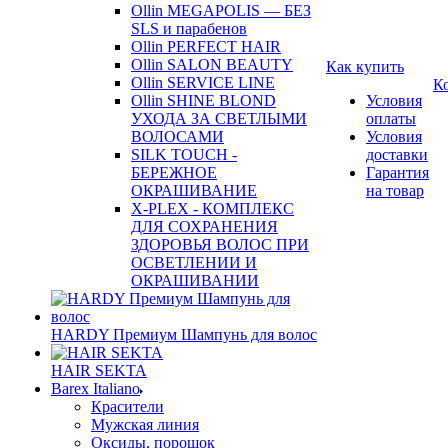
Ollin MEGAPOLIS — БЕЗ
SLS и парабенов
Ollin PERFECT HAIR
Ollin SALON BEAUTY
Как купить
Ollin SERVICE LINE
К
Ollin SHINE BLOND
Условия
УХОДА ЗА СВЕТЛЫМИ
оплаты
ВОЛОСАМИ
Условия
SILK TOUCH -
доставки
БЕРЕЖНОЕ
Гарантия
ОКРАШИВАНИЕ
на товар
X-PLEX - КОМПЛЕКС
ДЛЯ СОХРАНЕНИЯ
ЗДОРОВЬЯ ВОЛОС ПРИ
ОСВЕТЛЕНИИ И
ОКРАШИВАНИИ
HARDY Премиум Шампунь для волос
HAIR SEKTA
Barex Italiano
Красители
Мужская линия
Оксиды, порошок