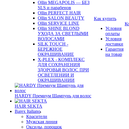
Ollin MEGAPOLIS — БЕЗ
SLS и парабенов
Ollin PERFECT HAIR
Ollin SALON BEAUTY
Как купить
Ollin SERVICE LINE
К
Ollin SHINE BLOND
Условия
УХОДА ЗА СВЕТЛЫМИ
оплаты
ВОЛОСАМИ
Условия
SILK TOUCH -
доставки
БЕРЕЖНОЕ
Гарантия
ОКРАШИВАНИЕ
на товар
X-PLEX - КОМПЛЕКС
ДЛЯ СОХРАНЕНИЯ
ЗДОРОВЬЯ ВОЛОС ПРИ
ОСВЕТЛЕНИИ И
ОКРАШИВАНИИ
HARDY Премиум Шампунь для волос
HAIR SEKTA
Barex Italiano
Красители
Мужская линия
Оксиды, порошок