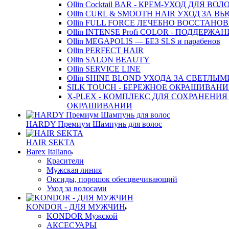
Ollin Cocktail BAR - КРЕМ-УХОД ДЛЯ ВОЛ
Ollin CURL & SMOOTH HAIR УХОД ЗА
Ollin FULL FORCE ЛЕЧЕБНО ВОССТАН
Ollin INTENSE Profi COLOR - ПОДДЕРЖА
Ollin MEGAPOLIS — БЕЗ SLS и парабенов
Ollin PERFECT HAIR
Ollin SALON BEAUTY
Ollin SERVICE LINE
Ollin SHINE BLOND УХОДА ЗА СВЕТЛЫ
SILK TOUCH - БЕРЕЖНОЕ ОКРАШИВАНИ
X-PLEX - КОМПЛЕКС ДЛЯ СОХРАНЕНИЯ
ОКРАШИВАНИИ
HARDY Премиум Шампунь для волос
HAIR SEKTA
Barex Italiano
Красители
Мужская линия
Оксиды, порошок обесцвечивающий
Уход за волосами
KONDOR - ДЛЯ МУЖЧИН
KONDOR Мужской
АКСЕСУАРЫ