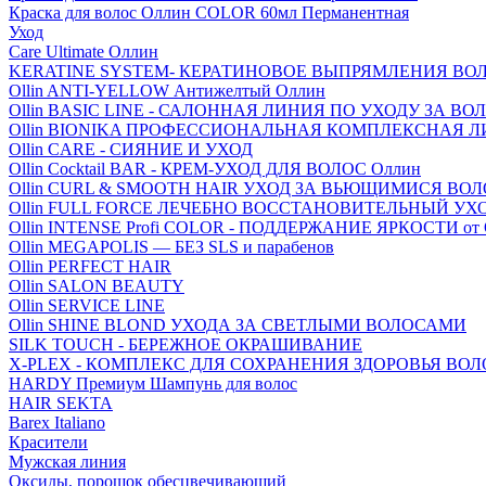
Краска для волос Оллин COLOR 60мл Перманентная
Уход
Care Ultimate Оллин
KERATINE SYSTEM- КЕРАТИНОВОЕ ВЫПРЯМЛЕНИЯ ВО
Ollin ANTI-YELLOW Антижелтый Оллин
Ollin BASIC LINE - САЛОННАЯ ЛИНИЯ ПО УХОДУ ЗА В
Ollin BIONIKA ПРОФЕССИОНАЛЬНАЯ КОМПЛЕКСНАЯ 
Ollin CARE - СИЯНИЕ И УХОД
Ollin Cocktail BAR - КРЕМ-УХОД ДЛЯ ВОЛОС Оллин
Ollin CURL & SMOOTH HAIR УХОД ЗА ВЬЮЩИМИСЯ ВО
Ollin FULL FORCE ЛЕЧЕБНО ВОССТАНОВИТЕЛЬНЫЙ УХ
Ollin INTENSE Profi COLOR - ПОДДЕРЖАНИЕ ЯРКОСТИ от
Ollin MEGAPOLIS — БЕЗ SLS и парабенов
Ollin PERFECT HAIR
Ollin SALON BEAUTY
Ollin SERVICE LINE
Ollin SHINE BLOND УХОДА ЗА СВЕТЛЫМИ ВОЛОСАМИ
SILK TOUCH - БЕРЕЖНОЕ ОКРАШИВАНИЕ
X-PLEX - КОМПЛЕКС ДЛЯ СОХРАНЕНИЯ ЗДОРОВЬЯ ВО
HARDY Премиум Шампунь для волос
HAIR SEKTA
Barex Italiano
Красители
Мужская линия
Оксиды, порошок обесцвечивающий