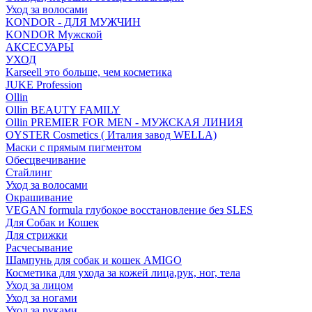
Уход за волосами
KONDOR - ДЛЯ МУЖЧИН
KONDOR Мужской
АКСЕСУАРЫ
УХОД
Karseell это больше, чем косметика
JUKE Profession
Ollin
Ollin BEAUTY FAMILY
Ollin PREMIER FOR MEN - МУЖСКАЯ ЛИНИЯ
OYSTER Cosmetics ( Италия завод WELLA)
Маски с прямым пигментом
Обесцвечивание
Стайлинг
Уход за волосами
Окрашивание
VEGAN formula глубокое восстановление без SLES
Для Собак и Кошек
Для стрижки
Расчесывание
Шампунь для собак и кошек AMIGO
Косметика для ухода за кожей лица,рук, ног, тела
Уход за лицом
Уход за ногами
Уход за руками