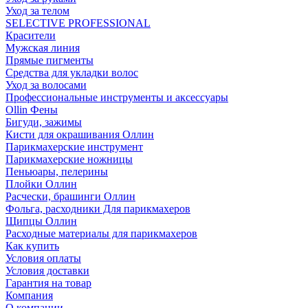
Уход за телом
SELECTIVE PROFESSIONAL
Красители
Мужская линия
Прямые пигменты
Средства для укладки волос
Уход за волосами
Профессиональные инструменты и аксессуары
Ollin Фены
Бигуди, зажимы
Кисти для окрашивания Оллин
Парикмахерские инструмент
Парикмахерские ножницы
Пеньюары, пелерины
Плойки Оллин
Расчески, брашинги Оллин
Фольга, расходники Для парикмахеров
Щипцы Оллин
Расходные материалы для парикмахеров
Как купить
Условия оплаты
Условия доставки
Гарантия на товар
Компания
О компании