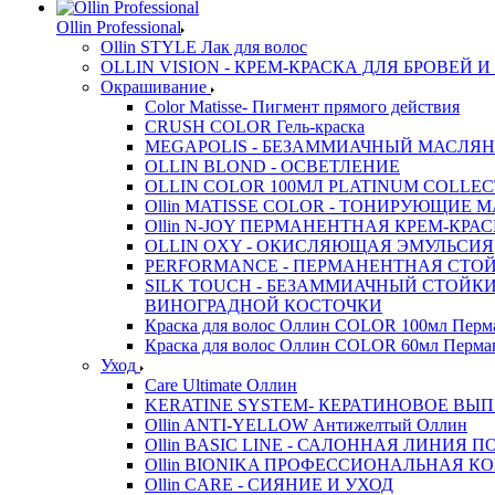
Ollin Professional
Ollin STYLE Лак для волос
OLLIN VISION - КРЕМ-КРАСКА ДЛЯ БРОВЕЙ 
Окрашивание
Color Matisse- Пигмент прямого действия
CRUSH COLOR Гель-краска
MEGAPOLIS - БЕЗАММИАЧНЫЙ МАСЛЯН
OLLIN BLOND - ОСВЕТЛЕНИЕ
OLLIN COLOR 100МЛ PLATINUM COLLE
Ollin MATISSE COLOR - ТОНИРУЮЩИЕ 
Ollin N-JOY ПЕРМАНЕНТНАЯ КРЕМ-КРА
OLLIN OXY - ОКИСЛЯЮЩАЯ ЭМУЛЬСИЯ
PERFORMANCE - ПЕРМАНЕНТНАЯ СТОЙ
SILK TOUCH - БЕЗАММИАЧНЫЙ СТОЙК
ВИНОГРАДНОЙ КОСТОЧКИ
Краска для волос Оллин COLOR 100мл Перм
Краска для волос Оллин COLOR 60мл Перма
Уход
Care Ultimate Оллин
KERATINE SYSTEM- КЕРАТИНОВОЕ ВЫ
Ollin ANTI-YELLOW Антижелтый Оллин
Ollin BASIC LINE - САЛОННАЯ ЛИНИЯ 
Ollin BIONIKA ПРОФЕССИОНАЛЬНАЯ 
Ollin CARE - СИЯНИЕ И УХОД